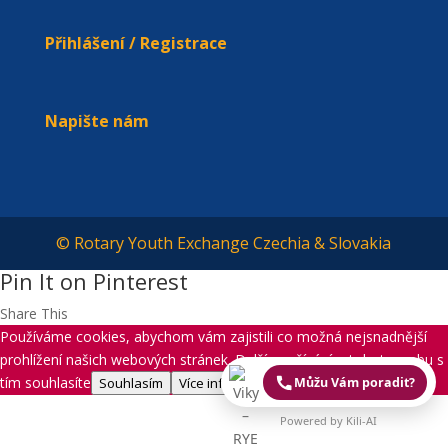
Přihlášení / Registrace
Napište nám
© Rotary Youth Exchange Czechia & Slovakia
Pin It on Pinterest
Share This
Používáme cookies, abychom vám zajistili co možná nejsnadnější
prohlížení našich webových stránek. Další používáním tohoto webu s
tím souhlasíte
Můžu Vám poradit?
Souhlasím
Více informací
Powered by Kili-AI