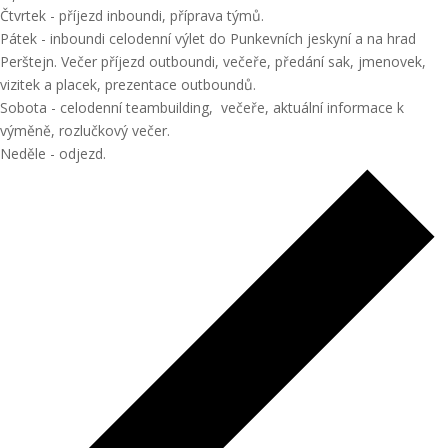
Čtvrtek - příjezd inboundi, příprava týmů.
Pátek - inboundi celodenní výlet do Punkevních jeskyní a na hrad
Perštejn. Večer příjezd outboundi, večeře, předání sak, jmenovek,
vizitek a placek, prezentace outboundů.
Sobota - celodenní teambuilding, večeře, aktuální informace k
výměně, rozlučkový večer.
Neděle - odjezd.