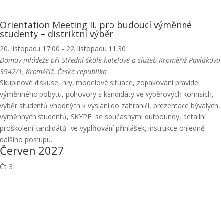
Orientation Meeting II. pro budoucí výměnné
studenty – distriktní výběr
20. listopadu 17:00
-
22. listopadu 11:30
Domov mládeže při Střední škole hotelové a služeb Kroměříž
Pavlákova
3942/1, Kroměříž, Česká republika
Skupinové diskuse, hry, modelové situace, zopakování pravidel
výměnného pobytu, pohovory s kandidáty ve výběrových komisích,
výběr studentů vhodných k vyslání do zahraničí, prezentace bývalých
výměnných studentů, SKYPE se současnými outboundy, detailní
proškolení kandidátů ve vyplňování přihlášek, instrukce ohledně
dalšího postupu.
Červen 2027
Čt
3