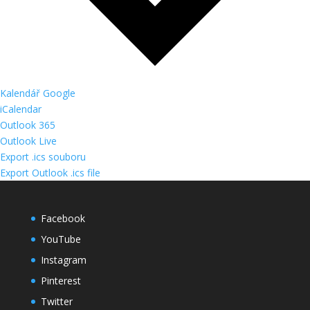
Kalendář Google
iCalendar
Outlook 365
Outlook Live
Export .ics souboru
Export Outlook .ics file
Facebook
YouTube
Instagram
Pinterest
Twitter