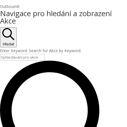
Outboundi
Akce
Navigace pro hledání a zobrazení
Akce
Hledat
Enter Keyword. Search for Akce by Keyword.