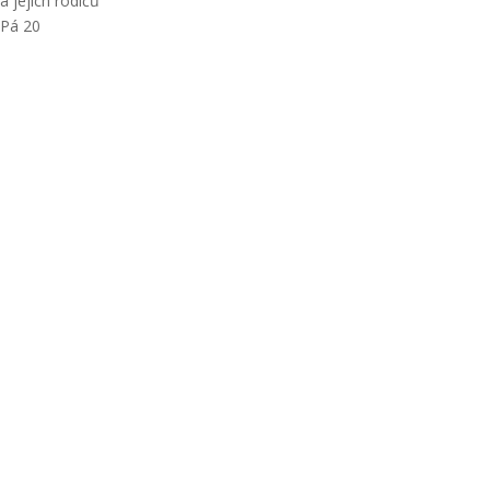
a jejich rodičů
Pá
20