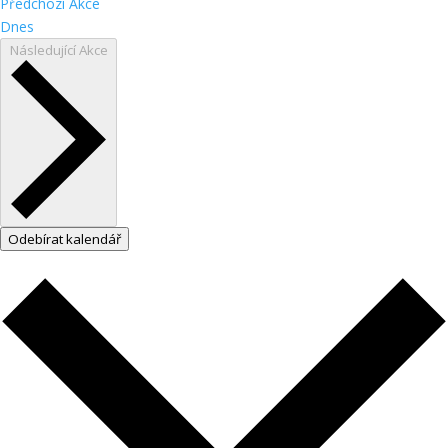
Předchozí
Akce
Dnes
Následující
Akce
Odebírat kalendář