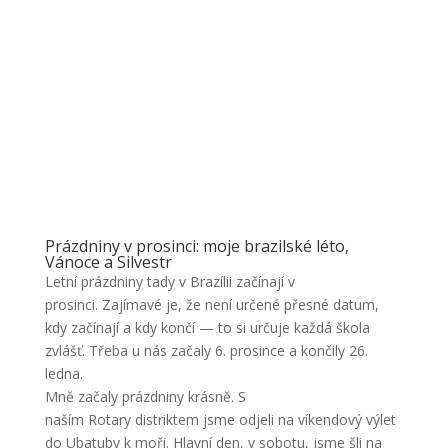
Prázdniny v prosinci: moje brazilské léto,
Vánoce a Silvestr
Letní prázdniny tady v Brazílii začínají v
prosinci. Zajímavé je, že není určené přesné datum,
kdy začínají a kdy končí — to si určuje každá škola
zvlášť. Třeba u nás začaly 6. prosince a končily 26.
ledna.
Mně začaly prázdniny krásně. S
naším Rotary distriktem jsme odjeli na víkendový výlet
do Ubatuby k moři. Hlavní den, v sobotu, jsme šli na