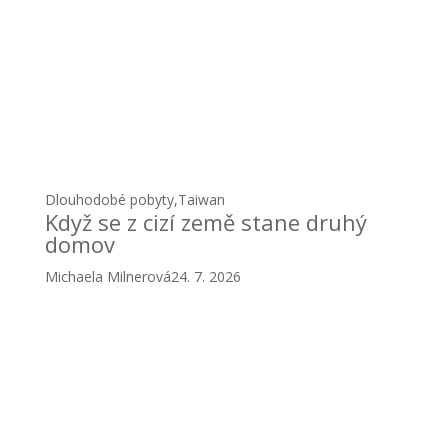
Dlouhodobé pobyty
,
Taiwan
Když se z cizí země stane druhý
domov
Michaela Milnerová
24. 7. 2026