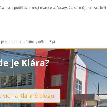
ěla bych poděkovat mojí mamce a Rotary, že se můj sen za chvíli 
 je budete mít prázdniny déle než já.
de je Klára?
 víc na Klářině blogu