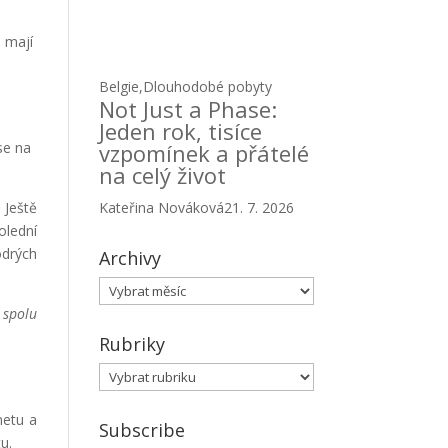
a mají
Belgie
,
Dlouhodobé pobyty
Not Just a Phase:
Jeden rok, tisíce
se na
vzpomínek a přátelé
na celý život
. Ještě
Kateřina Nováková
21. 7. 2026
olední
odrých
Archivy
Archivy
 spolu
Rubriky
Rubriky
netu a
Subscribe
u.