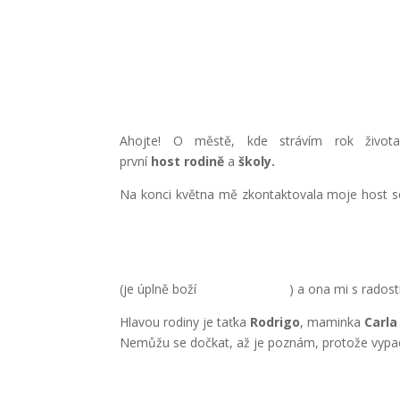
Ahojte! O městě, kde strávím rok živo
první
host
rodině
a
školy.
Na konci května mě zkontaktovala moje host se
(je úplně boží
) a ona mi s radost
Hlavou rodiny je taťka
Rodrigo
, maminka
Carla
Nemůžu se dočkat, až je poznám, protože vypa