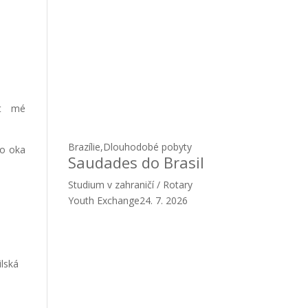
at mé
Brazílie
,
Dlouhodobé pobyty
do oka
Saudades do Brasil
Studium v zahraničí / Rotary
Youth Exchange
24. 7. 2026
ilská