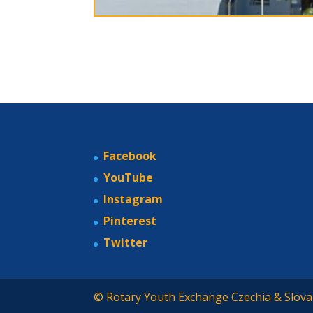
Facebook
YouTube
Instagram
Pinterest
Twitter
© Rotary Youth Exchange Czechia & Slova