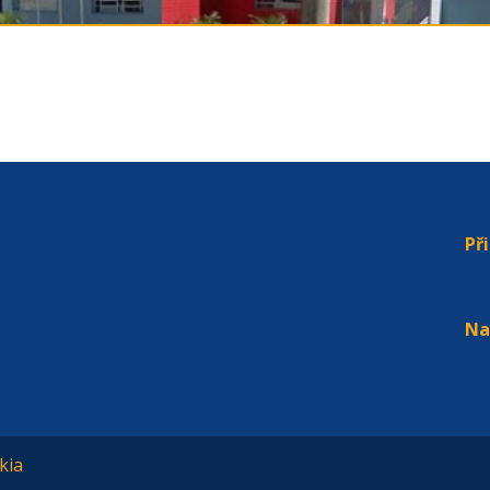
Př
Na
kia