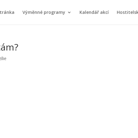
stránka
Výměnné programy
Kalendář akcí
Hostitels
tám?
ílie