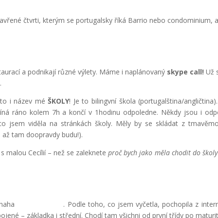
zavřené čtvrti, kterým se portugalsky říká Barrio nebo condominium, 
staurací a podnikají různé výlety. Máme i naplánovaný
skype call!
Už 
.
e to i název mé
ŠKOLY
! Je to bilingvní škola (portugalština/angličtina)
číná ráno kolem 7h a končí v 1hodinu odpoledne. Někdy jsou i odp
 co jsem viděla na stránkách školy. Měly by se skládat z tmavěm
ce až tam doopravdy budu!).
s malou Cecílií – než se zaleknete
proč bych jako měla chodit do školy
 haha
. Podle toho, co jsem vyčetla, pochopila z inter
ojené – základka i střední. Chodí tam všichni od první třídy po maturit