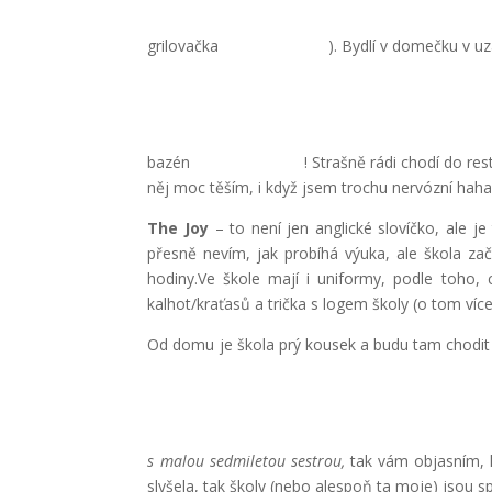
grilovačka
). Bydlí v domečku v u
bazén
! Strašně rádi chodí do re
něj moc těším, i když jsem trochu nervózní haha
The Joy
– to není jen anglické slovíčko, ale j
přesně nevím, jak probíhá výuka, ale škola za
hodiny.Ve škole mají i uniformy, podle toho,
kalhot/kraťasů a trička s logem školy (o tom ví
Od domu je škola prý kousek a budu tam chodit 
s malou sedmiletou sestrou,
tak vám objasním,
slyšela, tak školy (nebo alespoň ta moje) jsou sp