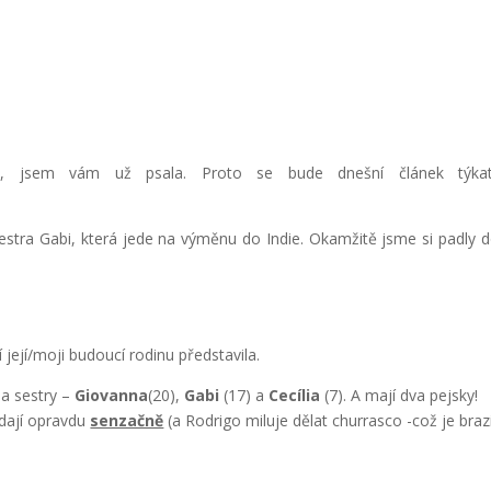
ta, jsem vám už psala. Proto se bude dnešní článek týk
stra Gabi, která jede na výměnu do Indie. Okamžitě jsme si padly 
í její/moji budoucí rodinu představila.
a sestry –
Giovanna
(20),
Gabi
(17) a
Cecília
(7). A mají dva pejsky!
dají opravdu
senzačně
(a Rodrigo miluje dělat churrasco -což je braz