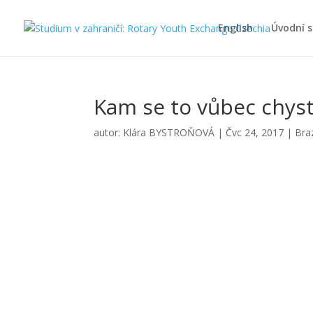
English
Úvodní 
Kam se to vůbec chys
autor:
Klára BYSTROŇOVÁ
|
Čvc 24, 2017
|
Braz