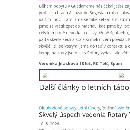
Během pobytu v Guadarramě nás čekal ještě zaj
prohlídku hradu Alcazár de Segovia a místní akva
další tři noci. Tam jsme se také setkali s místní
jsme se vrátili zpět do Madridu, kde jsme byli p
celý kemp mě nepotkalo nic vyloženě špatného, 
parta skvěle sedli a stále si měli o čem povídat
skvělé lidi, se kterými jsme do teď v kontaktu 
kemp, na který jsem se s Rotary vydala, ale věří
Veronika Jirásková 18 let, RC Telč, Spain
Další články o letních táb
Dlouhodobé pobyty
,
Letní tábory
,
Rodinné výmě
Skvelý úspech vedenia Rotary
18. 5. 2026