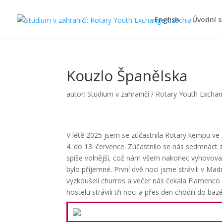
English
Úvodní 
Kouzlo Španělska
autor:
Studium v zahraničí / Rotary Youth Excha
V létě 2025 jsem se zúčastnila Rotary kempu ve 
4. do 13. července. Zúčastnilo se nás sedmnáct
spíše volnější, což nám všem nakonec vyhovovalo
bylo příjemné.
První dvě noci jsme strávili v Ma
vyzkoušeli churros a večer nás čekala Flamenc
hostelu strávili tři noci a přes den chodili do ba