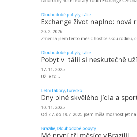
Dlhoročný riditeľ Rotary Youth Exchange Czechi
Dlouhodobé pobyty
,
itálie
Exchange život naplno: nová r
20. 2. 2026
Změnila jsem tento měsíc hostitelskou rodinu, c
Dlouhodobé pobyty
,
itálie
Pobyt v Itálii si neskutečně u
17. 11. 2025
Už je to…
Letní tábory
,
Turecko
Dny plné skvělého jídla a spor
10. 11. 2025
Od 7.7. do 19.7. 2025 jsem měla možnost jet na
Brazílie
,
Dlouhodobé pobyty
Mé první tři měsíce v Brazílii