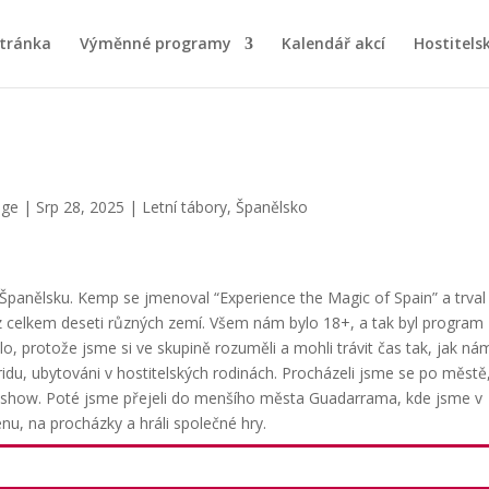
stránka
Výměnné programy
Kalendář akcí
Hostitels
nge
|
Srp 28, 2025
|
Letní tábory
,
Španělsko
Španělsku. Kemp se jmenoval “Experience the Magic of Spain” a trval
 z celkem deseti různých zemí. Všem nám bylo 18+, a tak byl program
, protože jsme si ve skupině rozuměli a mohli trávit čas tak, jak ná
dridu, ubytováni v hostitelských rodinách. Procházeli jsme se po městě
o show. Poté jsme přejeli do menšího města Guadarrama, kde jsme v
zénu, na procházky a hráli společné hry.