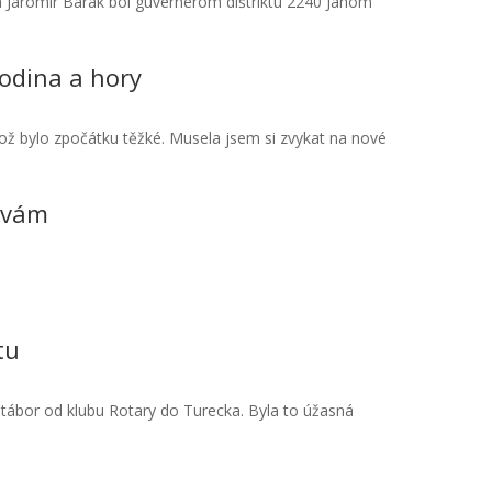
a Jaromír Barák bol guvernérom dištriktu 2240 Janom
odina a hory
ož bylo zpočátku těžké. Musela jsem si zvykat na nové
žívám
tu
 tábor od klubu Rotary do Turecka. Byla to úžasná