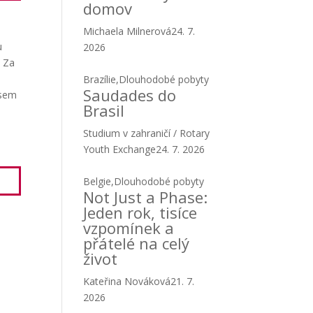
domov
Michaela Milnerová
24. 7.
u
2026
.
Za
Brazílie
,
Dlouhodobé pobyty
Saudades do
jsem
Brasil
Studium v zahraničí / Rotary
Youth Exchange
24. 7. 2026
Belgie
,
Dlouhodobé pobyty
Not Just a Phase:
Jeden rok, tisíce
vzpomínek a
přátelé na celý
život
Kateřina Nováková
21. 7.
2026