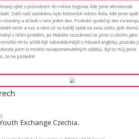
ímavý výlet s průvodcem do města Segovia, kde jsme absolvovali
dukt. Další naší zastávkou bylo historické město Ávila, kde jsme spali
mi rotariány a strávili s nimi jeden den. Poslední společný den na kemp
oslední večer a noc a ráno už se každý vydal na svou cestu zpět domů
nebyl s ničím problém, po hlubším seznámení se jsme si všichni jako
. Pomohlo mi to určitě být sebevědomější v mluvení anglicky, poznala 
a odvezla jsem si mnoho nezapomenutelných zážitků. Byl to můj první
m, že ne poslední!
orech
ny
 Youth Exchange Czechia.