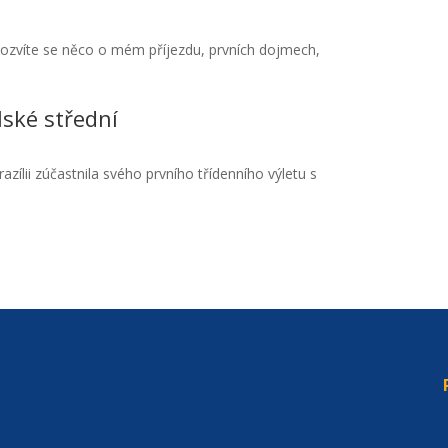
. Dozvíte se něco o mém příjezdu, prvních dojmech,
lské střední
zílii zúčastnila svého prvního třídenního výletu s