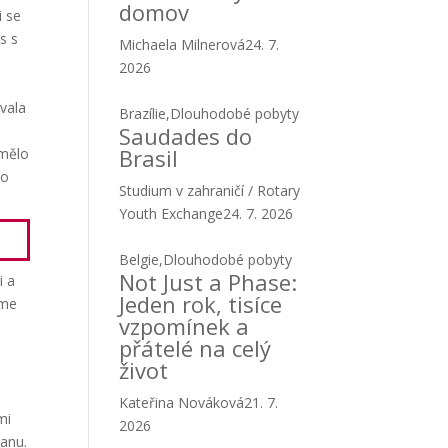
domov
i se
s s
Michaela Milnerová
24. 7.
2026
ovala
Brazílie
,
Dlouhodobé pobyty
Saudades do
Brasil
 mělo
no
Studium v zahraničí / Rotary
Youth Exchange
24. 7. 2026
Belgie
,
Dlouhodobé pobyty
Not Just a Phase:
i a
Jeden rok, tisíce
sme
vzpomínek a
přátelé na celý
život
Kateřina Nováková
21. 7.
mi
2026
wanu.