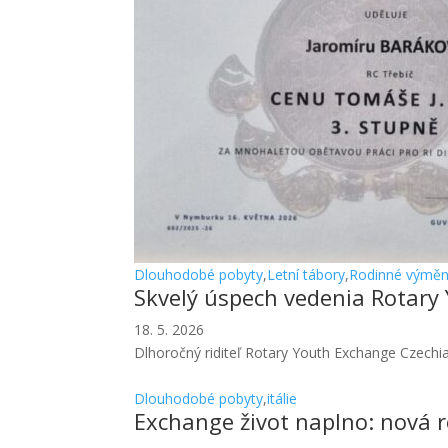
Dlouhodobé pobyty
,
Letní tábory
,
Rodinné výmě
Skvelý úspech vedenia Rotary
18. 5. 2026
Dlhoročný riditeľ Rotary Youth Exchange Czechi
Dlouhodobé pobyty
,
itálie
Exchange život naplno: nová r