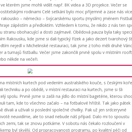
ve kterém jsme mohli vidět např. 8K videa a 3D projekce. Večer se
hostitelskými rodinami Celé setkání bylo moc příjemné a zase nás víc
u rakousko – německo – švýcarskému sportu (myslím) jménem Fistball
 hraje zápěstím a předloktím. Vzhledem k tomu, že nikdo z nás ten sp
ou stranu obohacující a dosti zajímavé. Obědová pauza byla taky speci
ním Rakousku, kde jsme si dali typický řízek a jako dezert tvarohový št
dtím nejedl v Michelinské restauraci, tak jsme z toho měli druhé Ván
er a turnajů fistballu. Večer jsme zakončili prvně spolu v místním roof
ebo někde na večeři.
s na místních kurtech pod vedením australského kouče, s českými koř
i techniku a po obědě, v místní restauraci na kurtech, jsme si šli
celý spolu. Prvně jsme si zašli na jídlo do místní bagetérie, kterou sh
nuli tam, kde to všechno začalo – na fotbalové hřiště. Tak jako pátek
 dívali a užívali si poslední společné chvilky. Pak už jen srdceryvné
ivotě neuvidíme, ale to snad nebude náš případ. Dalo mi to spoustu
ich zemi, tak se znovu potkáme.
V sobotu nás čekalo rozloučení v
 kemp byl skvělý. Od propracovanosti programu, po kvalitní péči od