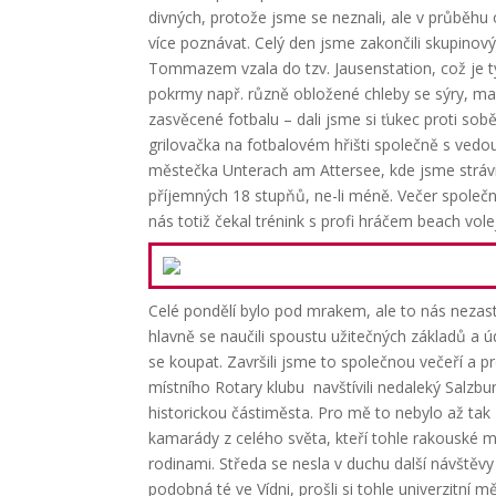
divných, protože jsme se neznali, ale v průběhu 
více poznávat. Celý den jsme zakončili skupinov
Tommazem vzala do tzv. Jausenstation, což je ty
pokrmy např. různě obložené chleby se sýry, ma
zasvěcené fotbalu – dali jsme si ťukec proti so
grilovačka na fotbalovém hřišti společně s ved
městečka Unterach am Attersee, kde jsme strávili
příjemných 18 stupňů, ne-li méně. Večer společn
nás totiž čekal trénink s profi hráčem beach vole
Celé pondělí bylo pod mrakem, ale to nás nezast
hlavně se naučili spoustu užitečných základů a ú
se koupat. Završili jsme to společnou večeří a 
místního Rotary klubu navštívili nedaleký Salzburg
historickou částiměsta. Pro mě to nebylo až tak 
kamarády z celého světa, kteří tohle rakouské m
rodinami.
Středa se nesla v duchu další návštěvy 
podobná té ve Vídni, prošli si tohle univerzitní m