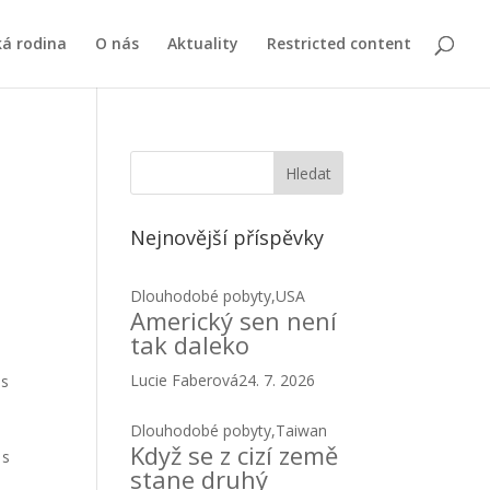
ká rodina
O nás
Aktuality
Restricted content
Nejnovější příspěvky
Dlouhodobé pobyty
,
USA
Americký sen není
tak daleko
Lucie Faberová
24. 7. 2026
 s
Dlouhodobé pobyty
,
Taiwan
Když se z cizí země
 s
stane druhý