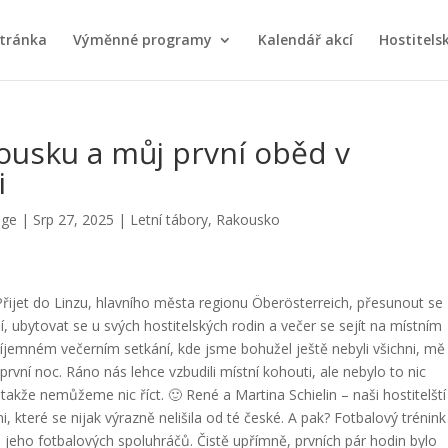
stránka
Výměnné programy
Kalendář akcí
Hostitels
ousku a můj první oběd v
i
nge
|
Srp 27, 2025
|
Letní tábory
,
Rakousko
ijet do Linzu, hlavního města regionu Öberösterreich, přesunout se
 ubytovat se u svých hostitelských rodin a večer se sejít na místním
íjemném večerním setkání, kde jsme bohužel ještě nebyli všichni, mě
rvní noc.
Ráno nás lehce vzbudili místní kohouti, ale nebylo to nic
 takže nemůžeme nic říct. 🙂
René a Martina Schielin – naši hostitelští
, které se nijak výrazně nelišila od té české. A pak? Fotbalový trénink
eho fotbalových spoluhráčů. Čistě upřímně, prvních pár hodin bylo