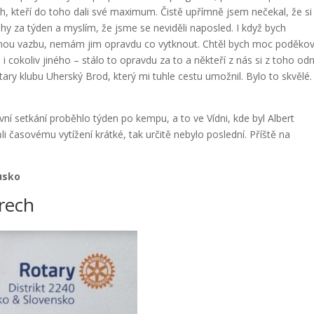
ch, kteří do toho dali své maximum.
Čistě upřímně jsem nečekal, že si
hy za týden a myslím, že jsme se neviděli naposled.
I když bych
ětnou vazbu, nemám jim opravdu co vytknout.
Chtěl bych moc poděkov
e i cokoliv jiného – stálo to opravdu za to a někteří z nás si z toho odn
ary klubu Uherský Brod, který mi tuhle cestu umožnil. Bylo to skvělé. 
vní setkání proběhlo týden po kempu, a to ve Vídni, kde byl Albert
i časovému vytížení krátké, tak určitě nebylo poslední. Příště na
usko
orech