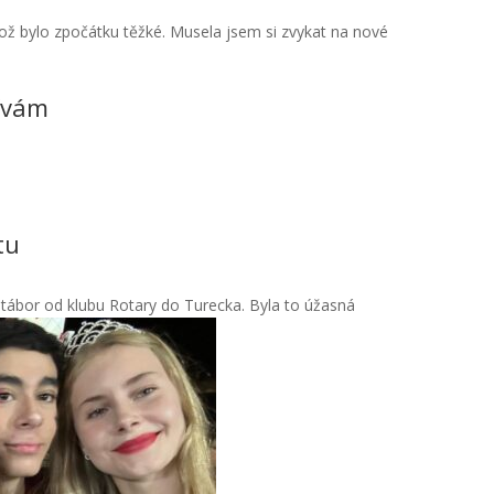
ož bylo zpočátku těžké. Musela jsem si zvykat na nové
žívám
tu
 tábor od klubu Rotary do Turecka. Byla to úžasná