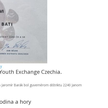
ny
 Youth Exchange Czechia.
a Jaromír Barák bol guvernérom dištriktu 2240 Janom
odina a hory