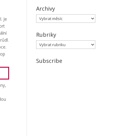
Archivy
e
Archivy
. Je
ort
ální
Rubriky
růdl.
Rubriky
oce.
top
Subscribe
eny,
odou