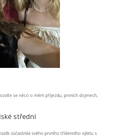
. Dozvíte se něco o mém příjezdu, prvních dojmech,
lské střední
zílii zúčastnila svého prvního třídenního výletu s