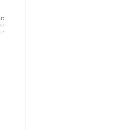
at
esli
Jel