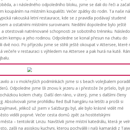
oběda, a i následného odpoledního bloku, jsme se dali do řeči a začal
ým koupáním na místním koupališti. Večer zpátky do rodin. Ta naše ná
pická rakouská letní restaurace, kde se z pravidla podávají studené
sem a ostatními místními surovinami.
Nedělní dopoledne bylo ještě
bě a otestovali natrénované schopnosti ze sobotního tréninku. Násled
oucím kempu a jeho rodinou.
Odpoledne se konal přesun na chatu do
 dvě noci. Po příjezdu jsme se stihli ještě okoupat v Attersee, které
á večeře v restauraci s výhledem na Attersee a pak hurá na kutě. Rá
jbalu.
avilo a i v mokřejších podmínkách jsme si s beach volejbalem poradil
derů. Odpoledne jsme šli znovu k jezeru a i přestože že pršelo, byli j
procházkou kolem chaty.
Další den ráno, v úterý, jsme s dalšími členy
. Absolvovali jsme prohlídku Red Bull hangáru na letišti a prošli si
zajímavé, jelikož už jsem v Salzburgu byl, ale bylo krásné vidět mé
ěsto viděli poprvé. Večer cesta domů zpět za hostitelskými
města – tentokrát Linzu. Navštívili jsme místní katedrálu, která je vel
ěsto, zašli na asijskou kuchyni, kterou pochválili i naši kamarádi z Tai