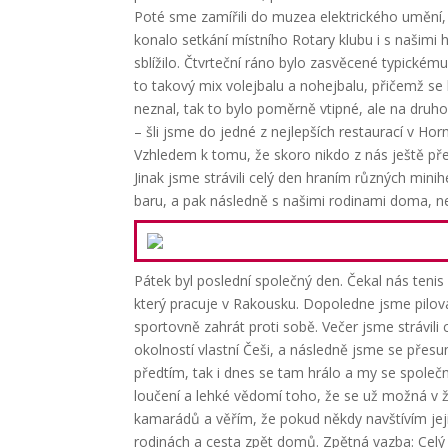
Poté sme zamířili do muzea elektrického umění, 
konalo setkání místního Rotary klubu i s našimi 
sblížilo.
Čtvrteční ráno bylo zasvěcené typickém
to takový mix volejbalu a nohejbalu, přičemž se
neznal, tak to bylo poměrně vtipné, ale na druh
– šli jsme do jedné z nejlepších restaurací v Hor
Vzhledem k tomu, že skoro nikdo z nás ještě pře
Jinak jsme strávili celý den hraním různých minih
baru, a pak následně s našimi rodinami doma, n
Pátek byl poslední společný den. Čekal nás teni
který pracuje v Rakousku. Dopoledne jsme piloval
sportovně zahrát proti sobě. Večer jsme strávili 
okolností vlastní Češi, a následně jsme se přesu
předtím, tak i dnes se tam hrálo a my se společně
loučení a lehké vědomí toho, že se už možná v ž
kamarádů a věřím, že pokud někdy navštívím jej
rodinách a cesta zpět domů.
Zpětná vazba: Celý