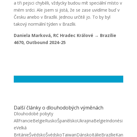
a tři pejsci chyběli, vždycky budou mít speciální místo v
mém srdci. Ale jsem si jistá, že se zase uvidíme buď v
Česku anebo v Brazílii. Jednou určitě jo. To by byl
takový normální týden v Brazílii.
Daniela Marková, RC Hradec Králové → Brazílie
4670,
Outbound 2024-25
Další články o dlouhodobých výměnách
Dlouhodobé pobyty
All
Francie
Belgie
Rusko
Španělsko
Ukrajina
Belgie
Indonési
e
Velká
Británie
Švédsko
Švédsko
Taiwan
Dánsko
Itálie
Brazílie
Kan