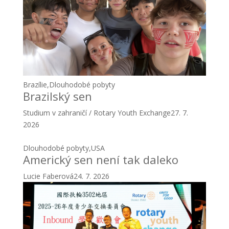
Brazílie
,
Dlouhodobé pobyty
Brazilský sen
Studium v zahraničí / Rotary Youth Exchange
27. 7.
2026
Dlouhodobé pobyty
,
USA
Americký sen není tak daleko
Lucie Faberová
24. 7. 2026