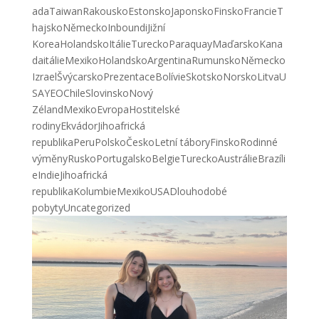
ada
Taiwan
Rakousko
Estonsko
Japonsko
Finsko
Francie
T
hajsko
Německo
Inboundi
Jižní
Korea
Holandsko
Itálie
Turecko
Paraquay
Maďarsko
Kana
da
itálie
Mexiko
Holandsko
Argentina
Rumunsko
Německo
Izrael
Švýcarsko
Prezentace
Bolívie
Skotsko
Norsko
Litva
U
SA
YEO
Chile
Slovinsko
Nový
Zéland
Mexiko
Evropa
Hostitelské
rodiny
Ekvádor
Jihoafrická
republika
Peru
Polsko
Česko
Letní tábory
Finsko
Rodinné
výměny
Rusko
Portugalsko
Belgie
Turecko
Austrálie
Brazíli
e
Indie
Jihoafrická
republika
Kolumbie
Mexiko
USA
Dlouhodobé
pobyty
Uncategorized