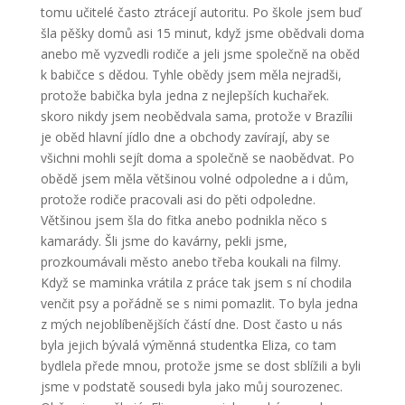
tomu učitelé často ztrácejí autoritu. Po škole jsem buď
šla pěšky domů asi 15 minut, když jsme obědvali doma
anebo mě vyzvedli rodiče a jeli jsme společně na oběd
k babičce s dědou. Tyhle obědy jsem měla nejradši,
protože babička byla jedna z nejlepších kuchařek.
skoro nikdy jsem neobědvala sama, protože v Brazílii
je oběd hlavní jídlo dne a obchody zavírají, aby se
všichni mohli sejít doma a společně se naobědvat. Po
obědě jsem měla většinou volné odpoledne a i dům,
protože rodiče pracovali asi do pěti odpoledne.
Většinou jsem šla do fitka anebo podnikla něco s
kamarády. Šli jsme do kavárny, pekli jsme,
prozkoumávali město anebo třeba koukali na filmy.
Když se maminka vrátila z práce tak jsem s ní chodila
venčit psy a pořádně se s nimi pomazlit. To byla jedna
z mých nejoblíbenějších částí dne. Dost často u nás
byla jejich bývalá výměnná studentka Eliza, co tam
bydlela přede mnou, protože jsme se dost sblížili a byli
jsme v podstatě sousedi byla jako můj sourozenec.