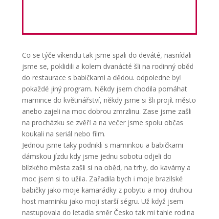
Co se týče víkendu tak jsme spali do deváté, nasnídali
jsme se, poklidili a kolem dvanácté šli na rodinný oběd
do restaurace s babičkami a dědou. odpoledne byl
pokaždé jiný program. Někdy jsem chodila pomáhat
mamince do květinářství, někdy jsme si šli projít město
anebo zajeli na moc dobrou zmrzlinu. Zase jsme zašli
na procházku se zvěří a na večer jsme spolu občas
koukali na seriál nebo film.
Jednou jsme taky podnikli s maminkou a babičkami
dámskou jízdu kdy jsme jednu sobotu odjeli do
blízkého města zašli si na oběd, na trhy, do kavárny a
moc jsem si to užila. Zařadila bych i moje brazilské
babičky jako moje kamarádky z pobytu a moji druhou
host maminku jako moji starší ségru. Už když jsem
nastupovala do letadla směr Česko tak mi tahle rodina