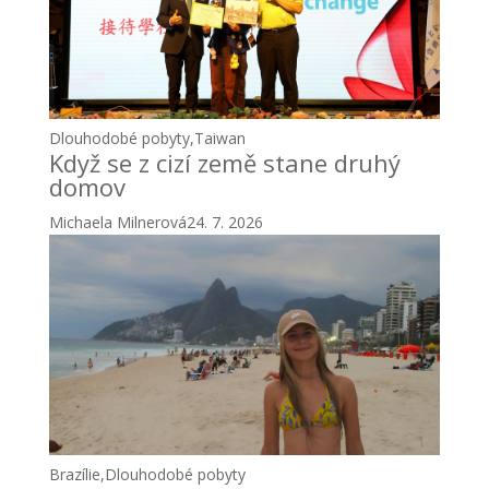
Dlouhodobé pobyty
,
Taiwan
Když se z cizí země stane druhý
domov
Michaela Milnerová
24. 7. 2026
Brazílie
,
Dlouhodobé pobyty