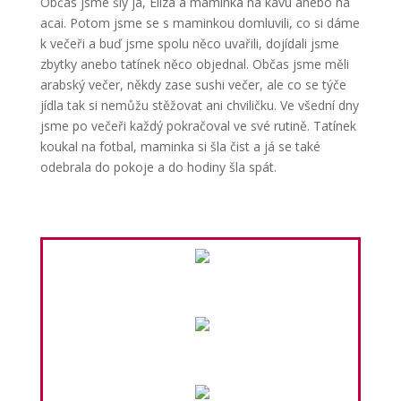
Občas jsme šly já, Eliza a maminka na kávu anebo na
acai. Potom jsme se s maminkou domluvili, co si dáme
k večeři a buď jsme spolu něco uvařili, dojídali jsme
zbytky anebo tatínek něco objednal. Občas jsme měli
arabský večer, někdy zase sushi večer, ale co se týče
jídla tak si nemůžu stěžovat ani chviličku. Ve všední dny
jsme po večeři každý pokračoval ve své rutině. Tatínek
koukal na fotbal, maminka si šla čist a já se také
odebrala do pokoje a do hodiny šla spát.