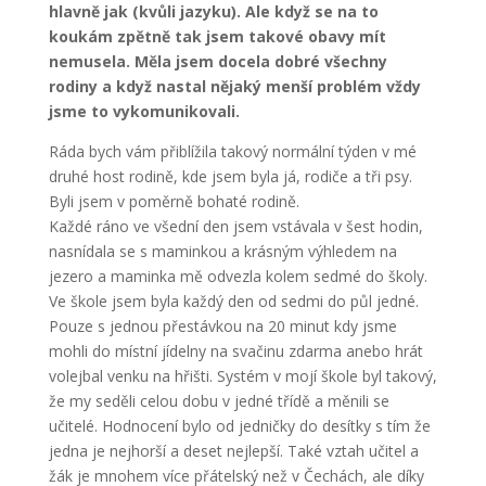
hlavně jak (kvůli jazyku). Ale když se na to
koukám zpětně tak jsem takové obavy mít
nemusela. Měla jsem docela dobré všechny
rodiny a když nastal nějaký menší problém vždy
jsme to vykomunikovali.
Ráda bych vám přiblížila takový normální týden v mé
druhé host rodině, kde jsem byla já, rodiče a tři psy.
Byli jsem v poměrně bohaté rodině.
Každé ráno ve všední den jsem vstávala v šest hodin,
nasnídala se s maminkou a krásným výhledem na
jezero a maminka mě odvezla kolem sedmé do školy.
Ve škole jsem byla každý den od sedmi do půl jedné.
Pouze s jednou přestávkou na 20 minut kdy jsme
mohli do místní jídelny na svačinu zdarma anebo hrát
volejbal venku na hřišti. Systém v mojí škole byl takový,
že my seděli celou dobu v jedné třídě a měnili se
učitelé. Hodnocení bylo od jedničky do desítky s tím že
jedna je nejhorší a deset nejlepší. Také vztah učitel a
žák je mnohem více přátelský než v Čechách, ale díky