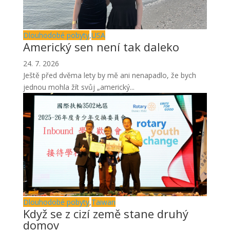
Dlouhodobé pobyty
,
USA
Americký sen není tak daleko
24. 7. 2026
Ještě před dvěma lety by mě ani nenapadlo, že bych
jednou mohla žít svůj „americký...
Dlouhodobé pobyty
,
Taiwan
Když se z cizí země stane druhý
domov