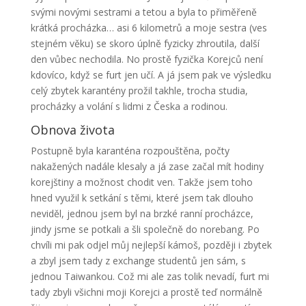
svými novými sestrami a tetou a byla to přiměřeně
krátká procházka… asi 6 kilometrů a moje sestra (ves
stejném věku) se skoro úplně fyzicky zhroutila, další
den vůbec nechodila. No prostě fyzička Korejců není
kdovíco, když se furt jen učí. A já jsem pak ve výsledku
celý zbytek karantény prožil takhle, trocha studia,
procházky a volání s lidmi z Česka a rodinou.
Obnova života
Postupně byla karanténa rozpouštěna, počty
nakažených nadále klesaly a já zase začal mít hodiny
korejštiny a možnost chodit ven. Takže jsem toho
hned využil k setkání s těmi, které jsem tak dlouho
neviděl, jednou jsem byl na brzké ranní procházce,
jindy jsme se potkali a šli společně do norebang. Po
chvíli mi pak odjel můj nejlepší kámoš, později i zbytek
a zbyl jsem tady z exchange studentů jen sám, s
jednou Taiwankou. Což mi ale zas tolik nevadí, furt mi
tady zbyli všichni moji Korejci a prostě teď normálně