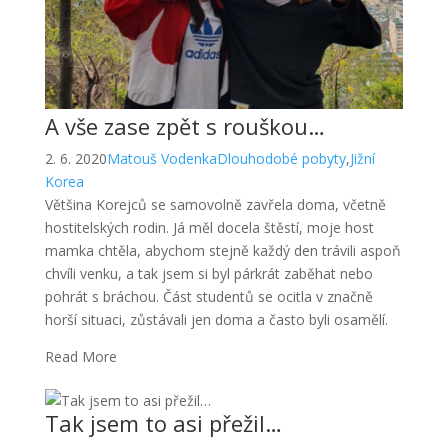
A vše zase zpět s rouškou…
2. 6. 2020
Matouš Vodenka
Dlouhodobé pobyty
,
Jižní
Korea
Většina Korejců se samovolně zavřela doma, včetně
hostitelských rodin. Já měl docela štěstí, moje host
mamka chtěla, abychom stejně každý den trávili aspoň
chvíli venku, a tak jsem si byl párkrát zaběhat nebo
pohrát s bráchou. Část studentů se ocitla v značně
horší situaci, zůstávali jen doma a často byli osamělí.
Read More
Tak jsem to asi přežil…