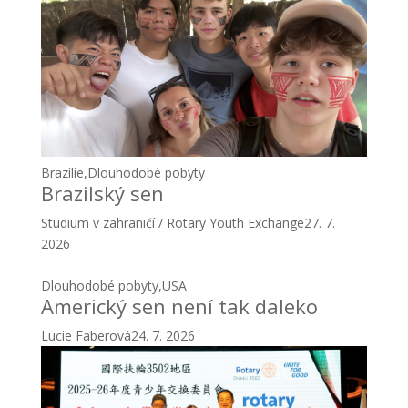
Brazílie
,
Dlouhodobé pobyty
Brazilský sen
Studium v zahraničí / Rotary Youth Exchange
27. 7.
2026
Dlouhodobé pobyty
,
USA
Americký sen není tak daleko
Lucie Faberová
24. 7. 2026