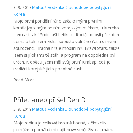
9. 9. 2019
Matouš Vodenka
Dlouhodobé pobyty
,
Jižní
Korea
Moje první pondělní ráno začalo mými prvními
kornflejky s mým prvním korejským mlékem, u kterého
jsem asi tak 15min luštil etiketu. Rodiče nebyli přes den
doma a tak jsem získal spoustu volného času s mými
sourozenci. Brácha hraje mobilní hru Brawl Stars, takže
jsem si jí okamžitě stáhl a program na dopoledne byl
určen. K obědu jsem měl svůj první Kimbap, což je
tradiční korejské jídlo podobné sushi...
Read More
Přílet aneb přišel Den D
3. 9. 2019
Matouš Vodenka
Dlouhodobé pobyty
,
Jižní
Korea
Moje rodina je celkově hrozně hodná, s čímkoliv
pomůže a pomáhá mi najít nový směr života, máma