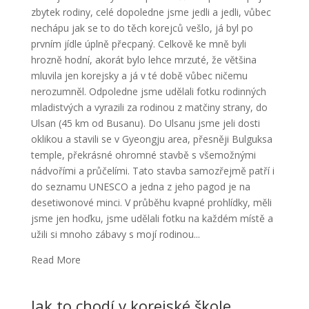
zbytek rodiny, celé dopoledne jsme jedli a jedli, vůbec
nechápu jak se to do těch korejců vešlo, já byl po
prvním jídle úplně přecpaný. Celkově ke mně byli
hrozně hodní, akorát bylo lehce mrzuté, že většina
mluvila jen korejsky a já v té době vůbec ničemu
nerozumněl. Odpoledne jsme udělali fotku rodinných
mladistvých a vyrazili za rodinou z matčiny strany, do
Ulsan (45 km od Busanu). Do Ulsanu jsme jeli dosti
oklikou a stavili se v Gyeongju area, přesněji Bulguksa
temple, překrásné ohromné stavbě s všemožnými
nádvořími a průčelími. Tato stavba samozřejmě patří i
do seznamu UNESCO a jedna z jeho pagod je na
desetiwonové minci. V průběhu kvapné prohlídky, měli
jsme jen hoďku, jsme udělali fotku na každém místě a
užili si mnoho zábavy s mojí rodinou...
Read More
Jak to chodí v korejské škole