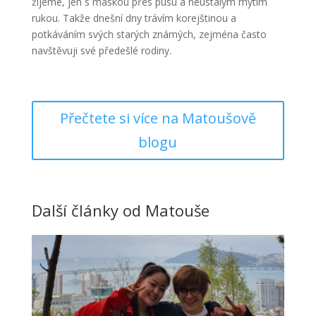
žijeme, jen s maskou přes pusu a neustálým mytím
rukou. Takže dnešní dny trávím korejštinou a
potkáváním svých starých známých, zejména často
navštěvuji své předešlé rodiny.
Přečtete si více na Matoušově
blogu
Další články od Matouše