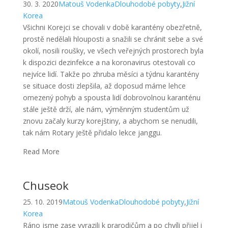
30. 3. 2020
Matouš Vodenka
Dlouhodobé pobyty
,
Jižní
Korea
Všichni Korejci se chovali v době karantény obezřetně,
prostě nedělali hlouposti a snažili se chránit sebe a své
okolí, nosili roušky, ve všech veřejných prostorech byla
k dispozici dezinfekce a na koronavirus otestovali co
nejvíce lidí. Takže po zhruba měsíci a týdnu karantény
se situace dosti zlepšila, až doposud máme lehce
omezený pohyb a spousta lidí dobrovolnou karanténu
stále ještě drží, ale nám, výměnným studentům už
znovu začaly kurzy korejštiny, a abychom se nenudili,
tak nám Rotary ještě přidalo lekce janggu.
Read More
Chuseok
25. 10. 2019
Matouš Vodenka
Dlouhodobé pobyty
,
Jižní
Korea
Ráno jsme zase vyrazili k prarodičům a po chvíli přijel i