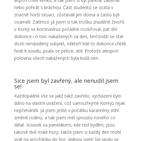
aspoň chvíli venku, a tak jsem si byl párkrát zaběhat
nebo pohrát s bráchou. Část studentů se ocitla v
značně horší situaci, zůstávali jen doma a často byli
osamělí.
Zatímco já jsem si tak trošku znuděně živořil,
v Koreji se koronavirus pořádně rozšiřoval, pár dní
dokonce i o tisíc nakažených za den, šinčondži se stal
dosti nenáviděný subjekt, někteří lidé to dokonce chtěli
hnát k soudu, psala se
petice,
atd. Protože alespoň
polovina všech nakažených byla kvůli nim.
Sice jsem byl zavřený, ale nenudil jsem
se!
Každopádně vše se jakž takž zavřelo, vycházení bylo
dáno na vlastní uvážení, což samozřejmě Korejci nijak
nepřeháněli. Já jsem ještě v počátku karantény stihl
změnit rodinu, a tak jsem měl spoustu nového co
dělat. Kousek za panelákem, kde teď bydlím, jsou
takové dvě malé hory, takže jsem si každý den mohl
vyjít na procházku do hor.
Jednou jsem šel spolu se