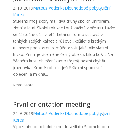
2. 10. 2019
Matouš Vodenka
Dlouhodobé pobyty
,
Jižní
Korea
Studenti mojí školy mají dva druhy školích uniforem,
zimní a letní. Školní rok zde totiž začíná v březnu, takže
se částečně učí i v létě. Letní uniforma sestává z
tenkých šedých kalhot a růžové „košile“ s krátkým
rukávem pod kterou si můžete vzít jakékoliv vlastní
tričko. Zimní je víceméně černý oblek s bílou košilí. Na
žádném kusu oblečení samozřejmě nesmí chybět
jmenovka. Kromě toho je ještě školní sportovní
oblečení a mikina...
Read More
První orientation meeting
24. 9. 2019
Matouš Vodenka
Dlouhodobé pobyty
,
Jižní
Korea
V pozdním odpoledni jsme dorazili do Seomcheonu,