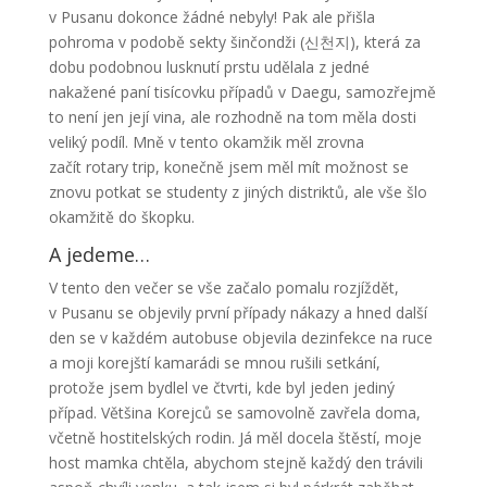
v Pusanu dokonce žádné nebyly! Pak ale přišla
pohroma v podobě sekty šinčondži (
신천지
), která za
dobu podobnou lusknutí prstu udělala z jedné
nakažené paní tisícovku případů v Daegu, samozřejmě
to není jen její vina, ale rozhodně na tom měla dosti
veliký podíl. Mně v tento okamžik měl zrovna
začít rotary trip, konečně jsem měl mít možnost se
znovu potkat se studenty z jiných distriktů, ale vše šlo
okamžitě do škopku.
A jedeme…
V tento den večer se vše začalo pomalu rozjíždět,
v Pusanu se objevily první případy nákazy a hned další
den se v každém autobuse objevila dezinfekce na ruce
a moji korejští kamarádi se mnou rušili setkání,
protože jsem bydlel ve čtvrti, kde byl jeden jediný
případ. Většina Korejců se samovolně zavřela doma,
včetně hostitelských rodin. Já měl docela štěstí, moje
host mamka chtěla, abychom stejně každý den trávili