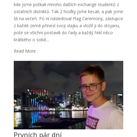
kde jsme potkali mnoho dalších exchange studentů z
ostatních distriktů. Tak 2 hoďky jsme kecali, a pak jsme
šli na večeři. Po ní následoval Flag Ceremony, zástupce
z každé země přinesl svoji vlajku a vložil ji do stojanu,
poté se všichni postavili do řady a každý řekl něco
krátkého o sobě...
Read More
Prvních pár dní