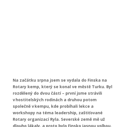
Na začátku srpna jsem se vydala do Finska na
Rotary kemp, který se konal ve městě Turku. Byl
rozdělený do dvou částí – první jsme strávili
v hostitelských rodinách a druhou potom
společně v kempu, kde probíhali lekce a
workshopy na téma leadership, zaštiťované
Rotary organizací Ryla. Severské země mě už
dlouho lákaly, a proto bylo Finsko jasnou volbou.