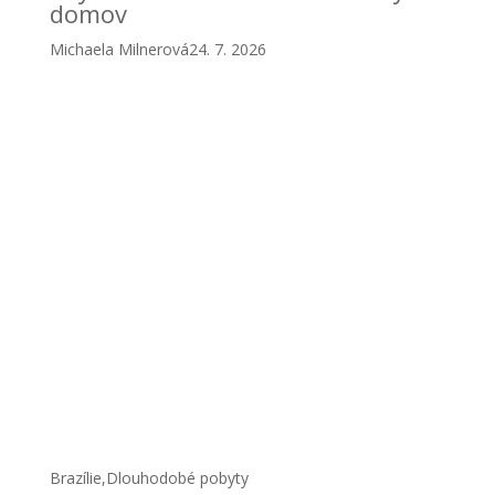
domov
Michaela Milnerová
24. 7. 2026
Brazílie
,
Dlouhodobé pobyty