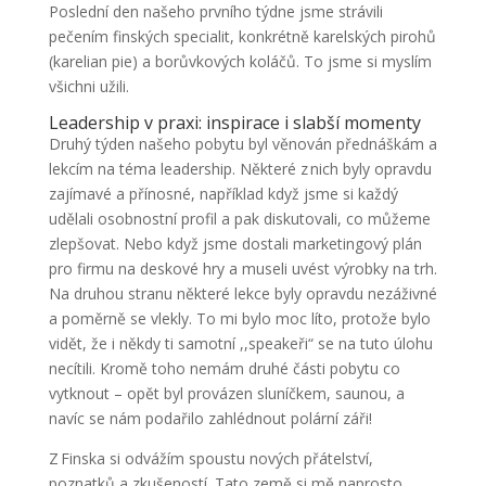
Poslední den našeho prvního týdne jsme strávili
pečením finských specialit, konkrétně karelských pirohů
(karelian pie) a borůvkových koláčů. To jsme si myslím
všichni užili.
Leadership v praxi: inspirace i slabší momenty
Druhý týden našeho pobytu byl věnován přednáškám a
lekcím na téma leadership. Některé z nich byly opravdu
zajímavé a přínosné, například když jsme si každý
udělali osobnostní profil a pak diskutovali, co můžeme
zlepšovat. Nebo když jsme dostali marketingový plán
pro firmu na deskové hry a museli uvést výrobky na trh.
Na druhou stranu některé lekce byly opravdu nezáživné
a poměrně se vlekly. To mi bylo moc líto, protože bylo
vidět, že i někdy ti samotní ,,speakeři“ se na tuto úlohu
necítili. Kromě toho nemám druhé části pobytu co
vytknout – opět byl provázen sluníčkem, saunou, a
navíc se nám podařilo zahlédnout polární záři!
Z Finska si odvážím spoustu nových přátelství,
poznatků a zkušeností. Tato země si mě naprosto