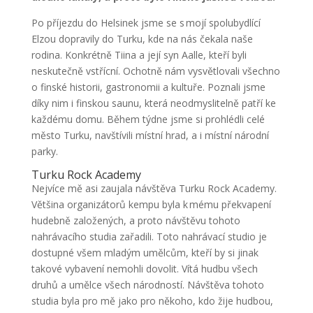
Po příjezdu do Helsinek jsme se s mojí spolubydlící
Elzou dopravily do Turku, kde na nás čekala naše
rodina. Konkrétně Tiina a její syn Aalle, kteří byli
neskutečně vstřícní. Ochotně nám vysvětlovali všechno
o finské historii, gastronomii a kultuře. Poznali jsme
díky nim i finskou saunu, která neodmyslitelně patří ke
každému domu. Během týdne jsme si prohlédli celé
město Turku, navštívili místní hrad, a i místní národní
parky.
Turku Rock Academy
Nejvíce mě asi zaujala návštěva Turku Rock Academy.
Většina organizátorů kempu byla k mému překvapení
hudebně založených, a proto návštěvu tohoto
nahrávacího studia zařadili. Toto nahrávací studio je
dostupné všem mladým umělcům, kteří by si jinak
takové vybavení nemohli dovolit. Vítá hudbu všech
druhů a umělce všech národností. Návštěva tohoto
studia byla pro mě jako pro někoho, kdo žije hudbou,