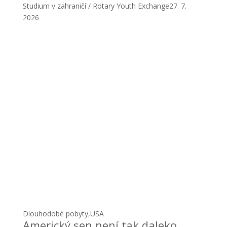
Studium v zahraničí / Rotary Youth Exchange
27. 7.
2026
Dlouhodobé pobyty
,
USA
Americký sen není tak daleko