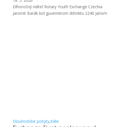
18. 5. 2026
Dlhoročný riditeľ Rotary Youth Exchange Czechia
Jaromír Barák bol guvernérom dištriktu 2240 Janom
Dlouhodobé pobyty
,
itálie