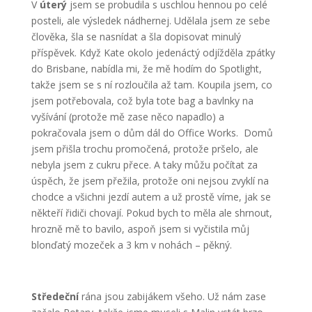
V
úterý
jsem se probudila s uschlou hennou po celé
posteli, ale výsledek nádhernej. Udělala jsem ze sebe
člověka, šla se nasnídat a šla dopisovat minulý
příspěvek. Když Kate okolo jedenáctý odjížděla zpátky
do Brisbane, nabídla mi, že mě hodím do Spotlight,
takže jsem se s ní rozloučila až tam. Koupila jsem, co
jsem potřebovala, což byla tote bag a bavlnky na
vyšívání (protože mě zase něco napadlo) a
pokračovala jsem o dům dál do Office Works. Domů
jsem přišla trochu promočená, protože pršelo, ale
nebyla jsem z cukru přece. A taky můžu počítat za
úspěch, že jsem přežila, protože oni nejsou zvyklí na
chodce a všichni jezdí autem a už prostě víme, jak se
někteří řidiči chovají. Pokud bych to měla ale shrnout,
hrozně mě to bavilo, aspoň jsem si vyčistila můj
blonďatý mozeček a 3 km v nohách – pěkný.
Středeční
rána jsou zabijákem všeho. Už nám zase