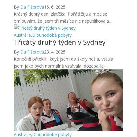
By
Ela Fišerová
16. 6. 2025
Krásný dobrý den, zlatíčka. Pořád žiju a moc se
omlouvám, že jsem tři měsíce nic nepublikovala...
Austrálie
,
Dlouhodobé pobyty
Třicátý druhý týden v Sydney
By
Ela Fišerová
23. 4. 2025
Konečně pátek!!! I když jsem do školy nešla, vstala
jsem jako bych normálně vstávala, dozabalila...
Austrálie
,
Dlouhodobé pobyty