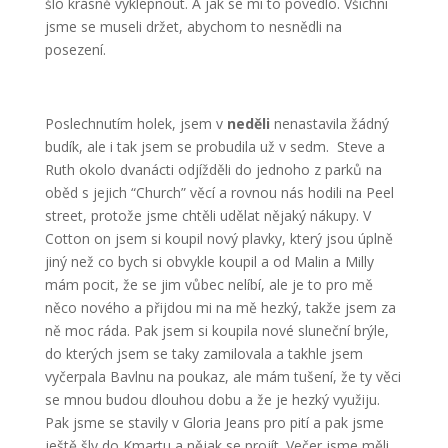
šlo krásně vyklepnout. A jak se mi to povedlo. Všichni
jsme se museli držet, abychom to nesnědli na
posezení.
Poslechnutím holek, jsem v
neděli
nenastavila žádný
budík, ale i tak jsem se probudila už v sedm. Steve a
Ruth okolo dvanácti odjížděli do jednoho z parků na
oběd s jejich “Church” věcí a rovnou nás hodili na Peel
street, protože jsme chtěli udělat nějaký nákupy. V
Cotton on jsem si koupil nový plavky, který jsou úplně
jiný než co bych si obvykle koupil a od Malin a Milly
mám pocit, že se jim vůbec nelíbí, ale je to pro mě
něco nového a přijdou mi na mě hezký, takže jsem za
ně moc ráda. Pak jsem si koupila nové sluneční brýle,
do kterých jsem se taky zamilovala a takhle jsem
vyčerpala Bavlnu na poukaz, ale mám tušení, že ty věci
se mnou budou dlouhou dobu a že je hezký využiju.
Pak jsme se stavily v Gloria Jeans pro pití a pak jsme
ještě šly do Kmartu a nějak se projít. Večer jsme měli