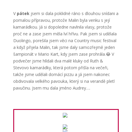
V
pátek
jsem si dala poklidné ráno s dlouhou snídani a
pomalou přípravou, protože Malin byla venku s její
kamarádkou. Já si dopoledne navlnila vlasy, protože
proč ne a zase jsem měla lví hřívu. Pak jsem si udělala
Duolingo, porešila jsem věci na Country music festival
a když přijela Malin, tak jsme daly samozřejmě jeden
šampionát v Mario Kart, kdy jsem zase prohrála.😂 V
podvečer jsme hlídali dva malé kluky od Ruth &
Stevovo kamarádky, která potom přišla na večeři,
takže jsme udělali domácí pizzu a já jsem nakonec
obdivovala velkého pavouka, který si na verandě pletl
pavučinu. Jsem mu dala jméno Audrey….