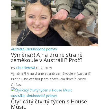
Austrálie
,
Dlouhodobé pobyty
Výměna?! A na druhé straně
zeměkoule v Austrálii? Proč?
By
Ela Fišerová
31. 7. 2025
Výměna?! A na druhé straně zeměkoule v Austrálii?
Proč? Tuto otázku jsem dostávala docela často.
Občas...
Austrálie
,
Dlouhodobé pobyty
Čtyřicátý čtvrtý týden s House
Music