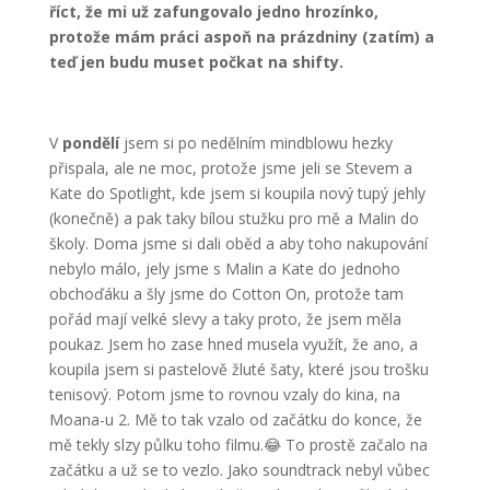
říct, že mi už zafungovalo jedno hrozínko,
protože mám práci aspoň na prázdniny (zatím) a
teď jen budu muset počkat na shifty.
V
pondělí
jsem si po nedělním mindblowu hezky
přispala, ale ne moc, protože jsme jeli se Stevem a
Kate do Spotlight, kde jsem si koupila nový tupý jehly
(konečně) a pak taky bílou stužku pro mě a Malin do
školy. Doma jsme si dali oběd a aby toho nakupování
nebylo málo, jely jsme s Malin a Kate do jednoho
obchoďáku a šly jsme do Cotton On, protože tam
pořád mají velké slevy a taky proto, že jsem měla
poukaz. Jsem ho zase hned musela využít, že ano, a
koupila jsem si pastelově žluté šaty, které jsou trošku
tenisový. Potom jsme to rovnou vzaly do kina, na
Moana-u 2. ​​Mě to tak vzalo od začátku do konce, že
mě tekly slzy půlku toho filmu.😂 To prostě začalo na
začátku a už se to vezlo. Jako soundtrack nebyl vůbec