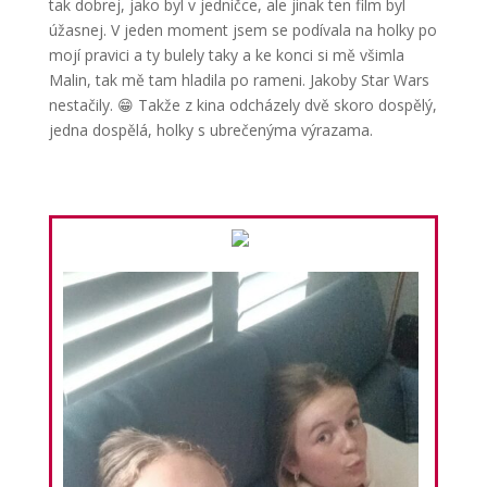
tak dobrej, jako byl v jedničce, ale jinak ten film byl
úžasnej. V jeden moment jsem se podívala na holky po
mojí pravici a ty bulely taky a ke konci si mě všimla
Malin, tak mě tam hladila po rameni. Jakoby Star Wars
nestačily. 😁 Takže z kina odcházely dvě skoro dospělý,
jedna dospělá, holky s ubrečenýma výrazama.