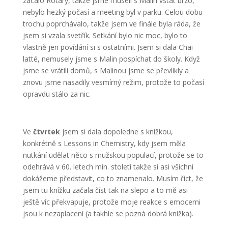
začalo Rotary, takže jsme museli s Malin vstát brzo,
nebylo hezký počasí a meeting byl v parku. Celou dobu
trochu poprchávalo, takže jsem ve finále byla ráda, že
jsem si vzala svetřík. Setkání bylo nic moc, bylo to
vlastně jen povídání si s ostatními. Jsem si dala Chai
latté, nemusely jsme s Malin pospíchat do školy. Když
jsme se vrátili domů, s Malinou jsme se převlíkly a
znovu jsme nasadily vesmírný režim, protože to počasí
opravdu stálo za nic.
Ve
čtvrtek
jsem si dala dopoledne s knížkou,
konkrétně s Lessons in Chemistry, kdy jsem měla
nutkání udělat něco s mužskou populací, protože se to
odehrává v 60. letech min. století takže si asi všichni
dokážeme představit, co to znamenalo. Musím říct, že
jsem tu knížku začala číst tak na slepo a to mě asi
ještě víc překvapuje, protože moje reakce s emocemi
jsou k nezaplacení (a takhle se pozná dobrá knížka).