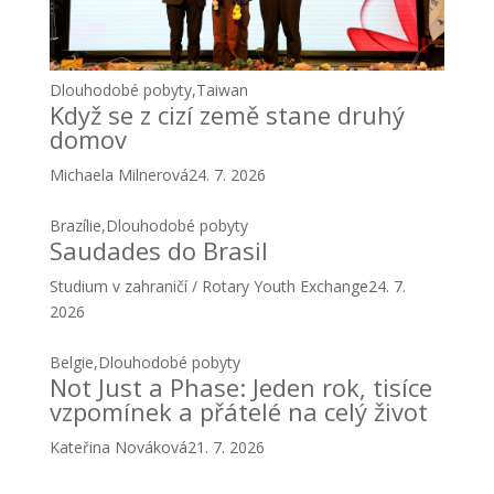
Dlouhodobé pobyty
,
Taiwan
Když se z cizí země stane druhý
domov
Michaela Milnerová
24. 7. 2026
Brazílie
,
Dlouhodobé pobyty
Saudades do Brasil
Studium v zahraničí / Rotary Youth Exchange
24. 7.
2026
Belgie
,
Dlouhodobé pobyty
Not Just a Phase: Jeden rok, tisíce
vzpomínek a přátelé na celý život
Kateřina Nováková
21. 7. 2026