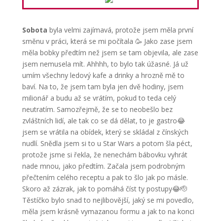
Sobota
byla velmi zajímavá, protože jsem měla první
směnu v práci, která se mi počítala 🥳 Jako zase jsem
měla bobky předtím než jsem se tam objevila, ale zase
jsem nemusela mít. Ahhhh, to bylo tak úžasné. Já už
umím všechny ledový kafe a drinky a hrozně mě to
baví. Na to, že jsem tam byla jen dvě hodiny, jsem
milionář a budu až se vrátím, pokud to teda celý
neutratím. Samozřejmě, že se to neobešlo bez
zvláštních lidí, ale tak co se dá dělat, to je gastro😂
jsem se vrátila na obídek, který se skládal z čínských
nudlí. Snědla jsem si to u Star Wars a potom šla péct,
protože jsme si řekla, že nenechám bábovku vyhrát
nade mnou, jako předtím. Začala jsem podrobným
přečtením celého receptu a pak to šlo jak po másle.
Skoro až zázrak, jak to pomáhá číst ty postupy😂🫡
Těstíčko bylo snad to nejlibovější, jaký se mi povedlo,
měla jsem krásně vymazanou formu a jak to na konci