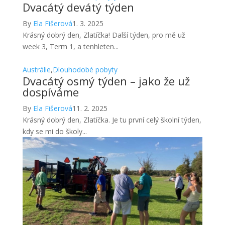
Dvacátý devátý týden
By
Ela Fišerová
1. 3. 2025
Krásný dobrý den, Zlatíčka! Další týden, pro mě už
week 3, Term 1, a tenhleten...
Austrálie
,
Dlouhodobé pobyty
Dvacátý osmý týden – jako že už
dospíváme
By
Ela Fišerová
11. 2. 2025
Krásný dobrý den, Zlatíčka. Je tu první celý školní týden,
kdy se mi do školy...