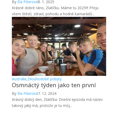
By
Ela Fišerová
8. 1. 2025
Krásné dobré ráno, Zlatíčku. Máme tu 2025!!! Přeju
všem štěstí, zdraví, pohodu a hodně kamarádů...
Austrálie
,
Dlouhodobé pobyty
Osmnáctý týden jako ten první
By
Ela Fišerová
7. 12. 2024
Krásný dobrý den, Zlatíčka. Dnešní epizoda má název
takový jaký má, protože je tu můj...