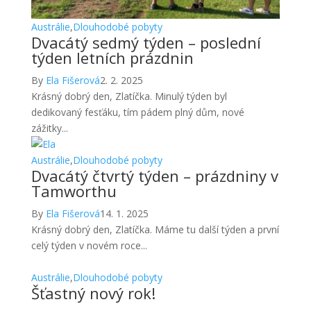
Austrálie
,
Dlouhodobé pobyty
Dvacátý sedmý týden – poslední
týden letních prázdnin
By
Ela Fišerová
2. 2. 2025
Krásný dobrý den, Zlatíčka. Minulý týden byl
dedikovaný fesťáku, tím pádem plný dům, nové
zážitky...
Austrálie
,
Dlouhodobé pobyty
Dvacátý čtvrtý týden – prázdniny v
Tamworthu
By
Ela Fišerová
14. 1. 2025
Krásný dobrý den, Zlatíčka. Máme tu další týden a první
celý týden v novém roce...
Austrálie
,
Dlouhodobé pobyty
Šťastný nový rok!