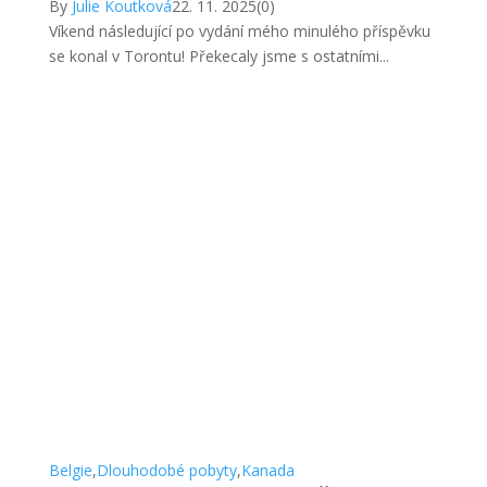
By
Julie Koutková
22. 11. 2025
(0)
Víkend následující po vydání mého minulého příspěvku
se konal v Torontu! Překecaly jsme s ostatními...
Belgie
,
Dlouhodobé pobyty
,
Kanada