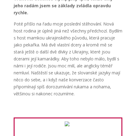
jeho radám jsem se základy zvládla opravdu
rychle.
Poté přišlo na řadu moje poslední stěhování. Nová
host rodina je úplně jiná než všechny předchozí. Bydlím
s host mamkou ukrajinského původu, která pracuje
jako pekařka. Má dvě vlastní dcery a kromě mě se
stará ještě o další dvě dívky z Ukrajiny, které jsou
dcerami její kamarádky. Aby toho nebylo málo, bydlí s
námi i její rodiče. Jsou moc milí, ale anglicky téměř
nemluví. Naštěstí se ukazuje, že slovanské jazyky mají
něco do sebe, a i když naše konverzace často
připomínají spíš dorozumívání rukama a nohama,
většinou si nakonec rozumíme.