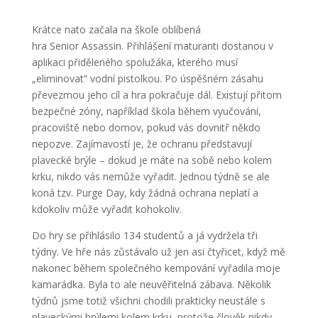
Krátce nato začala na škole oblíbená
hra Senior Assassin. Přihlášení maturanti dostanou v
aplikaci přiděleného spolužáka, kterého musí
„eliminovat“ vodní pistolkou. Po úspěšném zásahu
převezmou jeho cíl a hra pokračuje dál. Existují přitom
bezpečné zóny, například škola během vyučování,
pracoviště nebo domov, pokud vás dovnitř někdo
nepozve. Zajímavostí je, že ochranu představují
plavecké brýle – dokud je máte na sobě nebo kolem
krku, nikdo vás nemůže vyřadit. Jednou týdně se ale
koná tzv. Purge Day, kdy žádná ochrana neplatí a
kdokoliv může vyřadit kohokoliv.
Do hry se přihlásilo 134 studentů a já vydržela tři
týdny. Ve hře nás zůstávalo už jen asi čtyřicet, když mě
nakonec během společného kempování vyřadila moje
kamarádka. Byla to ale neuvěřitelná zábava. Několik
týdnů jsme totiž všichni chodili prakticky neustále s
plaveckými brýlemi kolem krku, protože člověk nikdy