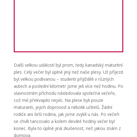
Další velkou událostí byl prom, tedy kanadský maturitní
ples. Celý večer byl úplně jiný než naše plesy. Už příjezd
byl velkou podívanou – studenti přijížděli v různých
autech a poslední kilometr jsme jeli více než hodinu. Po
slavnostním příchodu následovala společná večeře,
což mě překvapilo nejvíc. Na plese byli pouze
maturanti, jejich doprovod a několik učitelů. Žádní
rodiče ani širší rodina, jak jsme zvyklí u nás. Po večeři
se chvíli tancovalo a kolem deváté hodiny večer byl
konec. Byla to úplně jiná zkušenost, než jakou znám z
domova.