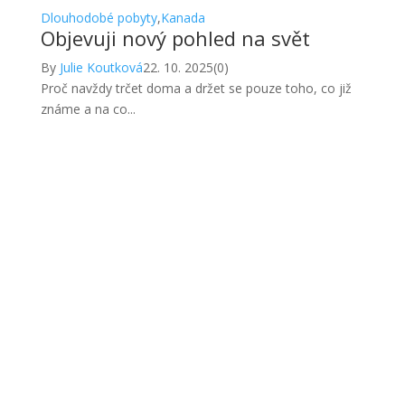
Dlouhodobé pobyty
,
Kanada
Objevuji nový pohled na svět
By
Julie Koutková
22. 10. 2025
(0)
Proč navždy trčet doma a držet se pouze toho, co již
známe a na co...