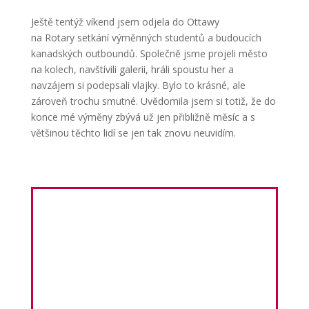
Ještě tentýž víkend jsem odjela do Ottawy
na Rotary setkání výměnných studentů a budoucích
kanadských outboundů. Společně jsme projeli město
na kolech, navštívili galerii, hráli spoustu her a
navzájem si podepsali vlajky. Bylo to krásné, ale
zároveň trochu smutné. Uvědomila jsem si totiž, že do
konce mé výměny zbývá už jen přibližně měsíc a s
většinou těchto lidí se jen tak znovu neuvidím.