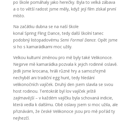
po škole pomáhaly jako herečky. Byla to velká zábava
a o to větší radost jsme měly, když její film získal první
místo.
Na začátku dubna se na naší škole
konal Spring Fling Dance, tedy další školní tanec
podobný listopadovému
Semi Formal Dance
. Opět jsme
si ho s kamarádkami moc užily.
Velkou kulturní změnou pro mě byly také Velikonoce.
Nejprve mě kamarádka pozvala k jejich rodinné oslavě.
Jedli jsme krocana, hráli různé hry a samozřejmě
nechyběl ani tradiční egg hunt, tedy hledání
velikonočních vajíček. Druhý den jsem slavila se svou
host rodinou. Tentokrát byl lov vajíček ještě
zajímavější – v každém vajíčku byla schovaná indicie,
která vedla k dalšímu. Obě oslavy jsem si moc užila, ale
přiznávám, že české Velikonoce jsou pro mě pořád ty
nejhezčí.