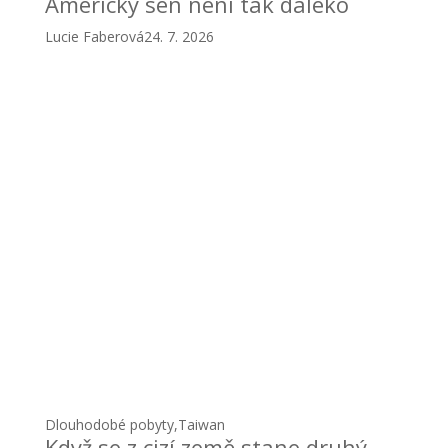
Americký sen není tak daleko
Lucie Faberová
24. 7. 2026
Dlouhodobé pobyty
,
Taiwan
Když se z cizí země stane druhý