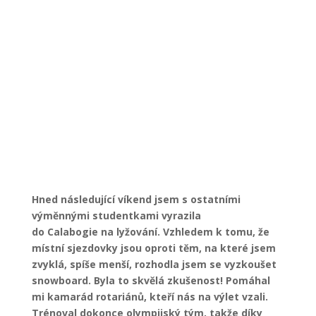
Hned následující víkend jsem s ostatními
výměnnými studentkami vyrazila
do Calabogie na lyžování. Vzhledem k tomu, že
místní sjezdovky jsou oproti těm, na které jsem
zvyklá, spíše menší, rozhodla jsem se vyzkoušet
snowboard. Byla to skvělá zkušenost! Pomáhal
mi kamarád rotariánů, kteří nás na výlet vzali.
Trénoval dokonce olympijský tým, takže díky