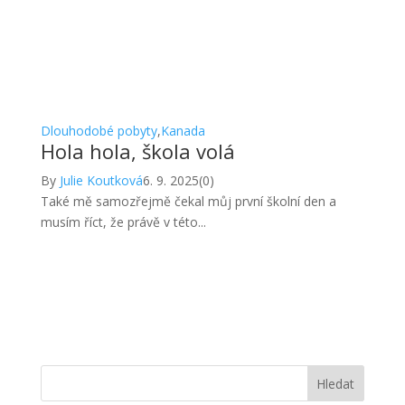
Dlouhodobé pobyty
,
Kanada
Hola hola, škola volá
By
Julie Koutková
6. 9. 2025
(0)
Také mě samozřejmě čekal můj první školní den a
musím říct, že právě v této...