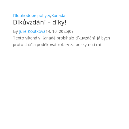
Dlouhodobé pobyty
,
Kanada
Díkůvzdání – díky!
By
Julie Koutková
14. 10. 2025
(0)
Tento víkend v Kanadě probíhalo díkuvzdání. Já bych
proto chtěla poděkovat rotary za poskytnutí mi...