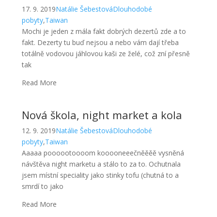
Read More
Nová škola, night market a kola
12. 9. 2019
Natálie Šebestová
Dlouhodobé
pobyty
,
Taiwan
Aaaaa poooootoooom kooooneeečněěěě vysněná
návštěva night marketu a stálo to za to. Ochutnala
jsem místní speciality jako stinky tofu (chutná to a
smrdí to jako
Read More
Rotary meeting, karaoke, spousta
jídla
3. 9. 2019
Natálie Šebestová
Dlouhodobé
pobyty
,
Taiwan