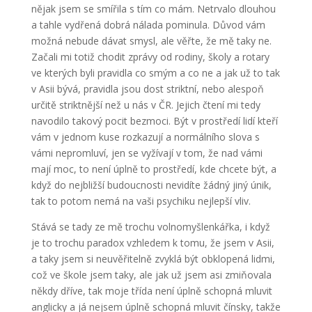
nějak jsem se smířila s tím co mám. Netrvalo dlouhou
a tahle vydřená dobrá nálada pominula. Důvod vám
možná nebude dávat smysl, ale věřte, že mě taky ne.
Začali mi totiž chodit zprávy od rodiny, školy a rotary
ve kterých byli pravidla co smým a co ne a jak už to tak
v Asii bývá, pravidla jsou dost striktní, nebo alespoň
určitě striktnější než u nás v ČR. Jejich čtení mi tedy
navodilo takový pocit bezmoci. Být v prostředí lidí kteří
vám v jednom kuse rozkazují a normálního slova s
vámi nepromluví, jen se vyžívají v tom, že nad vámi
mají moc, to není úplně to prostředí, kde chcete být, a
když do nejbližší budoucnosti nevidíte žádný jiný únik,
tak to potom nemá na vaši psychiku nejlepší vliv.
Stává se tady ze mě trochu volnomyšlenkářka, i když
je to trochu paradox vzhledem k tomu, že jsem v Asii,
a taky jsem si neuvěřitelně zvyklá být obklopená lidmi,
což ve škole jsem taky, ale jak už jsem asi zmiňovala
někdy dříve, tak moje třída není úplně schopná mluvit
anglicky a já nejsem úplně schopná mluvit čínsky, takže