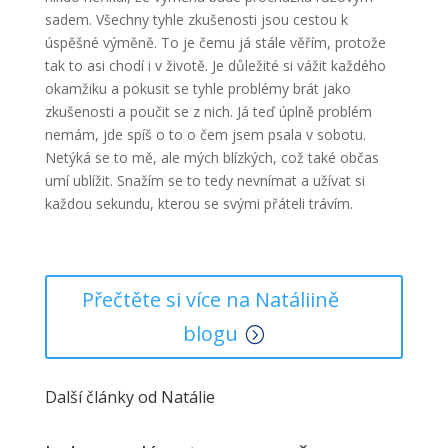
sadem. Všechny tyhle zkušenosti jsou cestou k
úspěšné výměně. To je čemu já stále věřím, protože
tak to asi chodí i v životě. Je důležité si vážit každého
okamžiku a pokusit se tyhle problémy brát jako
zkušenosti a poučit se z nich. Já teď úplně problém
nemám, jde spíš o to o čem jsem psala v sobotu.
Netýká se to mě, ale mých blízkých, což také občas
umí ublížit. Snažím se to tedy nevnímat a užívat si
každou sekundu, kterou se svými přáteli trávím.
Přečtěte si více na Natáliině
blogu
Další články od Natálie