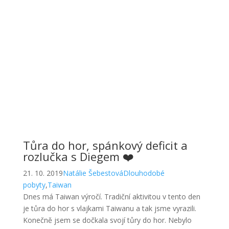
Tůra do hor, spánkový deficit a
rozlučka s Diegem ❤️
21. 10. 2019
Natálie Šebestová
Dlouhodobé
pobyty
,
Taiwan
Dnes má Taiwan výročí. Tradiční aktivitou v tento den
je tůra do hor s vlajkami Taiwanu a tak jsme vyrazili.
Konečně jsem se dočkala svojí tůry do hor. Nebylo
Read More
Univerzita, taneční, kaligrafie a
maškarní