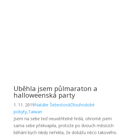
Uběhla jsem půlmaraton a
halloweenská party
1. 11. 2019
Natálie Šebestová
Dlouhodobé
pobyty
,
Taiwan
Jsem na sebe teď neuvěřitelně hrdá, ohromě jsem
sama sebe překvapila, protože po dvouch měsících
běhání bych nikdy neřekla, že dokážu něco takového.
Trvalo mi
Read More
Česká konverzace, gigantický