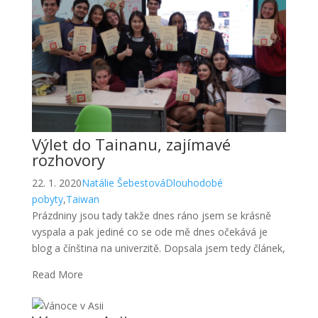
Výlet do Tainanu, zajímavé
rozhovory
22. 1. 2020
Natálie Šebestová
Dlouhodobé
pobyty
,
Taiwan
Prázdniny jsou tady takže dnes ráno jsem se krásně
vyspala a pak jediné co se ode mě dnes očekává je
blog a čínština na univerzitě. Dopsala jsem tedy článek,
Read More