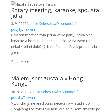
Celý ten meeting byla jedna velká party. Zpívalo se
karaoke a hodně a hodně se jedlo. Měla jsem tam
několik velmi důležitých zkušeností. První, představila
jsem
Read More
Málem jsem zůstala v Hong
Kongu
30. 8. 2019
Natálie Šebestová
Dlouhodobé
pobyty
,
Taiwan
V Zürichu jsme ani dlouho nečekali a v letadle do
Hongkongu to bylo taky fajn. Vše se ovšem změnilo po
příletu do Hongkongu. Nezačalo to ani špatně, jelikož
Read More