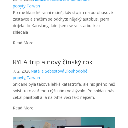
pobyty
,
Taiwan
Po mé klasické ranní rutině, kdy stojím na autobusové
zastávce a snažím se odchytit nějaký autobus, jsem
dojela do Kaosiung, kde jsem se ve starbucksu
shledala
Read More
RYLA trip a nový čínský rok
7. 2. 2020
Natálie Šebestová
Dlouhodobé
pobyty
,
Taiwan
Snídaně byla taková lehká katastrofa, ale nic jiného než
sníst tu rozvařenou rýži nám nezbývalo. Po snídani nás
čekal paintball a já na tyhle věci fakt nejsem.
Read More