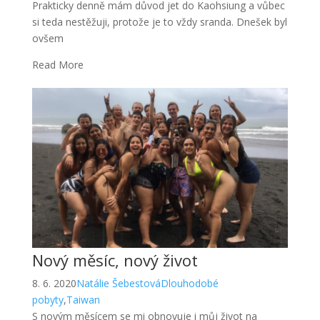
Prakticky denně mám důvod jet do Kaohsiung a vůbec
si teda nestěžuji, protože je to vždy sranda. Dnešek byl
ovšem
Read More
Nový měsíc, nový život
8. 6. 2020
Natálie Šebestová
Dlouhodobé
pobyty
,
Taiwan
S novým měsícem se mi obnovuje i můj život na