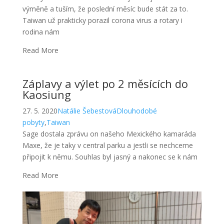
výměně a tuším, že poslední měsíc bude stát za to.
Taiwan už prakticky porazil corona virus a rotary i
rodina nám
Read More
Záplavy a výlet po 2 měsících do
Kaosiung
27. 5. 2020
Natálie Šebestová
Dlouhodobé
pobyty
,
Taiwan
Sage dostala zprávu on našeho Mexického kamaráda
Maxe, že je taky v central parku a jestli se nechceme
připojit k němu. Souhlas byl jasný a nakonec se k nám
Read More