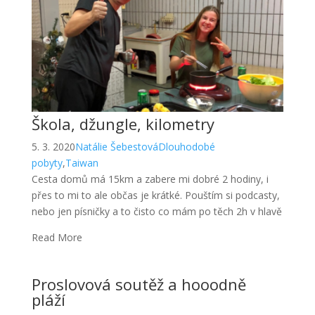
Škola, džungle, kilometry
5. 3. 2020
Natálie Šebestová
Dlouhodobé
pobyty
,
Taiwan
Cesta domů má 15km a zabere mi dobré 2 hodiny, i
přes to mi to ale občas je krátké. Pouštím si podcasty,
nebo jen písničky a to čisto co mám po těch 2h v hlavě
Read More
Proslovová soutěž a hooodně
pláží