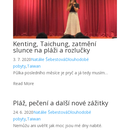
Kenting, Taichung, zatmění
slunce na pláži a rozlučky
3. 7. 2020
Natálie Šebestová
Dlouhodobé
pobyty
,
Taiwan
Půlka posledního měsíce je pryč a já tedy musím…
Read More
Pláž, pečení a další nové zážitky
24. 6. 2020
Natálie Šebestová
Dlouhodobé
pobyty
,
Taiwan
Nemůžu ani uvěřit jak moc jsou mé dny nabité.