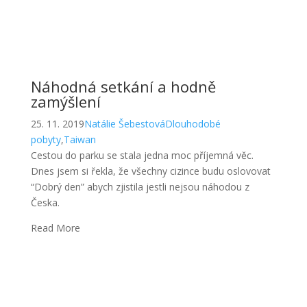
zamýšlení
25. 11. 2019
Natálie Šebestová
Dlouhodobé
pobyty
,
Taiwan
Cestou do parku se stala jedna moc příjemná věc.
Dnes jsem si řekla, že všechny cizince budu oslovovat
“Dobrý den” abych zjistila jestli nejsou náhodou z
Česka.
Read More