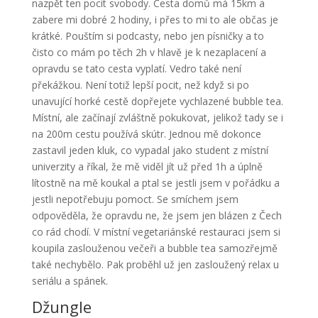
nazpět ten pocit svobody. Cesta domů má 15km a
zabere mi dobré 2 hodiny, i přes to mi to ale občas je
krátké. Pouštím si podcasty, nebo jen písničky a to
čisto co mám po těch 2h v hlavě je k nezaplacení a
opravdu se tato cesta vyplatí. Vedro také není
překážkou. Není totiž lepší pocit, než když si po
unavující horké cestě dopřejete vychlazené bubble tea.
Místní, ale začínají zvláštně pokukovat, jelikož tady se i
na 200m cestu používá skútr. Jednou mě dokonce
zastavil jeden kluk, co vypadal jako student z místní
univerzity a říkal, že mě viděl jít už před 1h a úplně
lítostně na mě koukal a ptal se jestli jsem v pořádku a
jestli nepotřebuju pomoct. Se smíchem jsem
odpověděla, že opravdu ne, že jsem jen blázen z Čech
co rád chodí. V místní vegetariánské restauraci jsem si
koupila zaslouženou večeři a bubble tea samozřejmě
také nechybělo. Pak proběhl už jen zasloužený relax u
seriálu a spánek.
Džungle