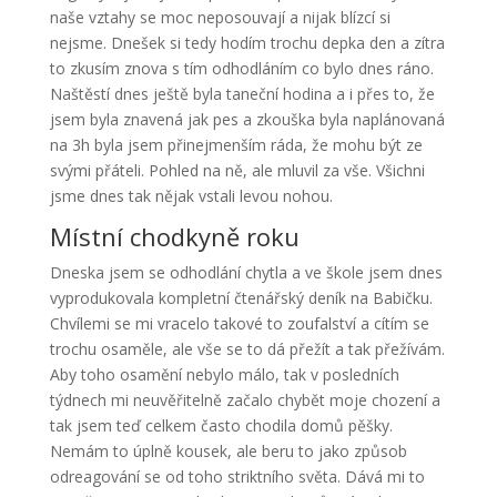
naše vztahy se moc neposouvají a nijak blízcí si
nejsme. Dnešek si tedy hodím trochu depka den a zítra
to zkusím znova s tím odhodláním co bylo dnes ráno.
Naštěstí dnes ještě byla taneční hodina a i přes to, že
jsem byla znavená jak pes a zkouška byla naplánovaná
na 3h byla jsem přinejmenším ráda, že mohu být ze
svými přáteli. Pohled na ně, ale mluvil za vše. Všichni
jsme dnes tak nějak vstali levou nohou.
Místní chodkyně roku
Dneska jsem se odhodlání chytla a ve škole jsem dnes
vyprodukovala kompletní čtenářský deník na Babičku.
Chvílemi se mi vracelo takové to zoufalství a cítím se
trochu osaměle, ale vše se to dá přežít a tak přežívám.
Aby toho osamění nebylo málo, tak v posledních
týdnech mi neuvěřitelně začalo chybět moje chození a
tak jsem teď celkem často chodila domů pěšky.
Nemám to úplně kousek, ale beru to jako způsob
odreagování se od toho striktního světa. Dává mi to