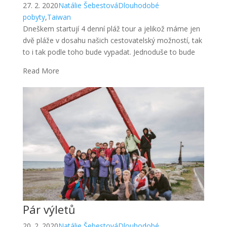
27. 2. 2020
Natálie Šebestová
Dlouhodobé
pobyty
,
Taiwan
Dneškem startují 4 denní pláž tour a jelikož máme jen
dvě pláže v dosahu našich cestovatelský možností, tak
to i tak podle toho bude vypadat. Jednoduše to bude
Read More
Pár výletů
20. 2. 2020
Natálie Šebestová
Dlouhodobé