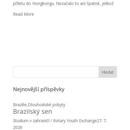
Nejnovější příspěvky
Brazílie
,
Dlouhodobé pobyty
Brazilský sen
Studium v zahraničí / Rotary Youth Exchange
27. 7.
2026
Dlouhodobé pobyty
,
USA
Americký sen není tak daleko
Lucie Faberová
24. 7. 2026