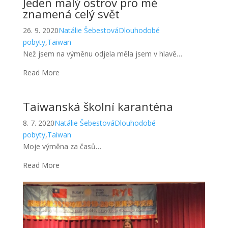
Jeden malý ostrov pro mě
znamená celý svět
26. 9. 2020
Natálie Šebestová
Dlouhodobé
pobyty
,
Taiwan
Než jsem na výměnu odjela měla jsem v hlavě…
Read More
Taiwanská školní karanténa
8. 7. 2020
Natálie Šebestová
Dlouhodobé
pobyty
,
Taiwan
Moje výměna za časů…
Read More