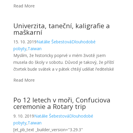
15. 10. 2019
Natálie Šebestová
Dlouhodobé
pobyty
,
Taiwan
Myslím, že historicky poprvé v mém životě jsem
musela do školy v sobotu. Důvod je takový, že příští
čtvrtek bude svátek a v pátek chtějí udělat ředitelské
Read More
Po 12 letech v moři, Confuciova
ceremonie a Rotary trip
9. 10. 2019
Natálie Šebestová
Dlouhodobé
pobyty
,
Taiwan
[et_pb_text _builder_version="3.29.3"
z_index_tablet="500"
text_text_shadow_horizontal_length_tablet="0px"
text_text_shadow_vertical_length_tablet="0px"
Read More