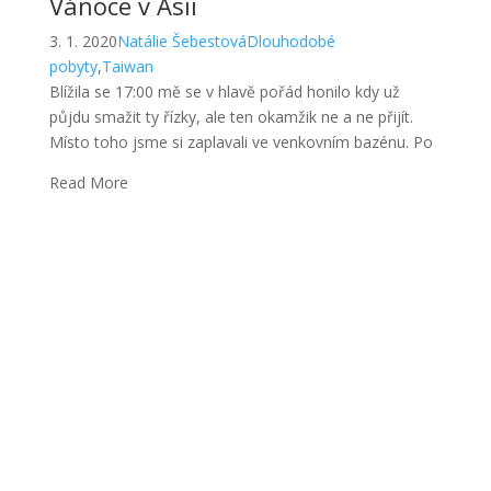
Vánoce v Asii
3. 1. 2020
Natálie Šebestová
Dlouhodobé
pobyty
,
Taiwan
Blížila se 17:00 mě se v hlavě pořád honilo kdy už
půjdu smažit ty řízky, ale ten okamžik ne a ne přijít.
Místo toho jsme si zaplavali ve venkovním bazénu. Po
Read More
Náhodná setkání a hodně