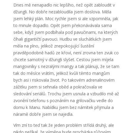
Dnes mě nenapadlo nic lepšího, než opět zabloudit v
džungli. No dobře nezabloudila jsem doslova. Měla
jsem lehký plán. Moc rychle jsem si ale vzpomněla, jak
to minule dopadlo. Opět jsem překonávávala sama
sebe, když jsem podbíhala pod pavučinami, na kterých
číhali gigantičtí pavouci. Hudbu ve sluchátkách jsem
měla na plno, jelikož znepokojující šustění
pravděpodobně hadů ze křoví, není zrovna ten zvuk co
chcete samotný v džungli slyšet. Cestou jsem míjela
mangovníky s nezralými mangy a tak plánuji, že se tam
tak do měsíce vrátím, jelikož kvůli těmto mangům
bych asi i riskovala život. Po takovém adrenalinovém
zážitku jsem si sehnala oběd a pokračovala ve
sledování seriálů. Trochu jsem usnula a vzbudilo mě až
zvonění telefonu s poznáním na grilovačku vedle do
domu k Manu. Nabídku jsem bez námitek přijmula a
náramě dobře jsem se najedla.
Vím zní to teď tak že jeden problém střídá druhý, ale
nikdo neříkal, že výměna bude procházka růžovým