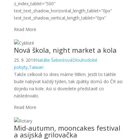
Nová škola, night market a kola
25. 9. 2019
Natálie Šebestová
Dlouhodobé
pobyty
,
Taiwan
Takže celkově to dnes máme 98km. Jestli to takhle
bude nabývat každý týden, tak zpátky domů do ČR asi
dojedu na kole. Asi si dovedete představit co
následovalo.
Read More
Mid-autumn, mooncakes festival
a asijská grilovačka
17. 9. 2019
Natálie Šebestová
Dlouhodobé
pobyty
,
Taiwan
Mochi je jeden z mála fakt dobrých dezertů zde a to
fakt. Dezerty tu buď nejsou a nebo vám dají třeba
totálně vodovou jáhlovou kaši ze želé, což zní přesně
tak