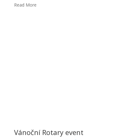
Read More
Vánoční Rotary event
5. 12. 2017
Klára BYSTROŇOVÁ
Brazílie
Ahojte! Dneska se s vámi podělím o to, jak jsem v
neděli 3.12. strávila ve městě Amparo na další rotary
akci Projeto de Natal. Přijeli jsme na místo v devět
Read More