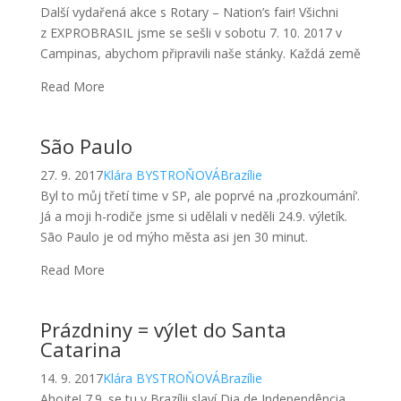
São Paulo
27. 9. 2017
Klára BYSTROŇOVÁ
Brazílie
Byl to můj třetí time v SP, ale poprvé na ‚prozkoumání‘.
Já a moji h-rodiče jsme si udělali v neděli 24.9. výletík.
São Paulo je od mýho města asi jen 30 minut.
Read More
Prázdniny = výlet do Santa
Catarina
14. 9. 2017
Klára BYSTROŇOVÁ
Brazílie
Ahojte! 7.9. se tu v Brazílii slaví Dia de Independência,
což znamená jediné volno! Tento rok byl svátek ve
čtvrtek, takže jsme dostali volno i v pátek . Moje
Read More