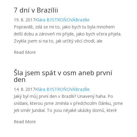
Read More
Šla jsem spát v osm aneb první
den
14. 8. 2017
Klára BYSTROŇOVÁ
Brazílie
Jaký byl můj první den v Brazílii? Unavený haha. Po
snídani, kterou jsme zmínila v předchozím článku, jsme
jeli směr Jundiaí. To jsou nějaké ukázky domů, které
Read More
Estou em Brasil (Praha, Curych,
São Paulo, Jundiaí)
13. 8. 2017
Klára BYSTROŇOVÁ
Brazílie
Ahojte, Jak jste jistě z názvu pochopili, dnešní článek
bude o tom, jak jsem se do Brazílie dostala. Můj (náš)