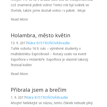
Holambra, město květin
13. 9. 2017
Klára BYSTROŇOVÁ
Brazílie
Tuhle sobotu 16.9. nás – výměnné studenty v
multidistriktu ExproBrasil – Rotary vzalo na event
Expoflora v Holambře. Expoflora je vlastně takový
festival květin
Read More
Přibrala jsem a brečím
1. 9. 2017
Klára BYSTROŇOVÁ
Brazílie
Ahojte! Nelekejte se názvu, tento článek nebude plný
stížností, ale bude to opět shrnutí mých dnů (+ hodně
fotek jídla – důvod proč jsem přibrala), aktivit
Read More
Umím indický tanec aneb první