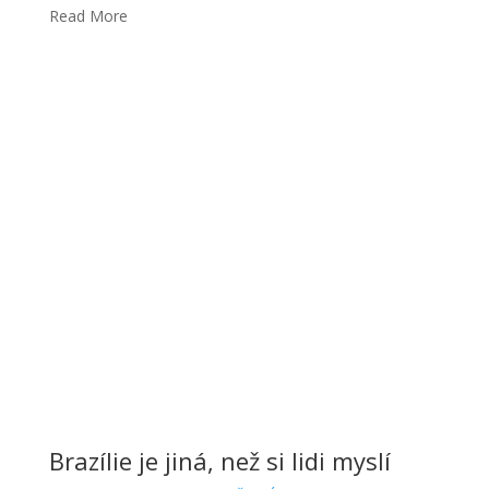
Brazílie je jiná, než si lidi myslí
30. 10. 2017
Klára BYSTROŇOVÁ
Brazílie
Ahojte, rozhodla jsem se napsat tenhle článek, jehož
jedna část budou rozdíly mezi Brazílii a Českem a
druhá mýty, co si lidé v ČR myslí o Brazílii. Mýty Než
Read More