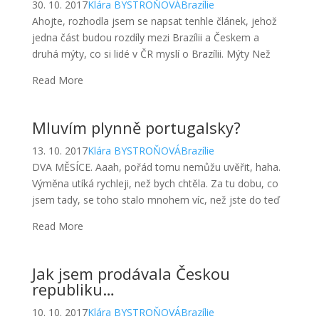
Mluvím plynně portugalsky?
13. 10. 2017
Klára BYSTROŇOVÁ
Brazílie
DVA MĚSÍCE. Aaah, pořád tomu nemůžu uvěřit, haha.
Výměna utíká rychleji, než bych chtěla. Za tu dobu, co
jsem tady, se toho stalo mnohem víc, než jste do teď
Read More
Jak jsem prodávala Českou
republiku…
10. 10. 2017
Klára BYSTROŇOVÁ
Brazílie
Další vydařená akce s Rotary – Nation’s fair! Všichni
z EXPROBRASIL jsme se sešli v sobotu 7. 10. 2017 v
Campinas, abychom připravili naše stánky. Každá země
Read More