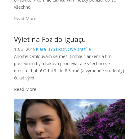
všechno
Read More
Výlet na Foz do Iguaçu
13. 3. 2018
Klára BYSTROŇOVÁ
Brazílie
Ahojte! Omlouvám se mezi tímhle článkem a tím
posledním byla taková prodleva, ale všechno se
dozvíte, haha! Od 4.3. do 8.3. mě (a výmenné studenty)
čekal výlet
Read More