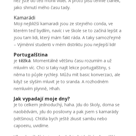
než jste do teď mohli vidět. A proto píšu tenhle článek,
jako shrnutí mého času tady.
Kamarádi
Moji nejbližší kamaradi jsou ze stejného conda, ve
kterém teď bydlím, navíc i ve škole se to začíná lepšit a
jsou tam lidi, který mám fakt ráda. A taky samozřejmě
– Výměnní studenti v mém distriktu jsou nejlepší lidi!
Portugalština
​
je
těžká
. Momentálně většinu času rozumím a už
mluvím víc. Chci si taky najít lekce portugalštiny, s
něma to půjde rychleji. Můžu mít basic konverzaci, ale
když se slyším mluvit je to sranda. A rozhodném
nemluvím plynně, Hhah.
​​​Jak vypadají moje dny?
Je to celkem jednoduchý, haha. Jdu do školy, doma se
naobědvám, jdu do posilovny a pak jsem s kamarády
(většinou). Chtěla bych ještě zkusit sambu nebo
capoeiru, uvidíme.