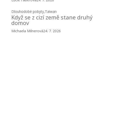
Brazílie
,
Dlouhodobé pobyty
Saudades do Brasil
Studium v zahraničí / Rotary Youth Exchange
24. 7.