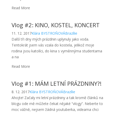
Read More
Vlog #2: KINO, KOSTEL, KONCERT
11. 12. 2017
Klára BYSTROŇOVÁ
Brazílie
Další tři dny mých prázdnin uplynuly jako voda.
Tentokrát jsem vás vzala do kostela, jelikož moje
rodina jsou katolíci, do kina s vyměnnýma studentama
a na
Read More
Vlog #1: MÁM LETNÍ PRÁZDNINY?!
8. 12. 2017
Klára BYSTROŇOVÁ
Brazílie
Ahojte! Začaly mi letní prázdniny a tak kromě článků na
blogu ode mě můžete čekat nějaké “vlogy”. Neberte to
moc vážně, nejsem žádná youtuberka, videama chci