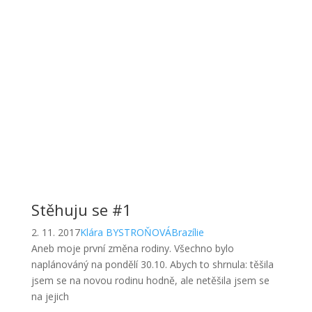
Stěhuju se #1
2. 11. 2017
Klára BYSTROŇOVÁ
Brazílie
Aneb moje první změna rodiny. Všechno bylo
naplánováný na pondělí 30.10. Abych to shrnula: těšila
jsem se na novou rodinu hodně, ale netěšila jsem se
na jejich
Read More