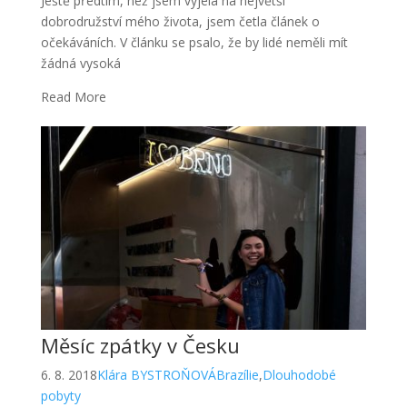
Ještě předtím, než jsem vyjela na největší
dobrodružství mého života, jsem četla článek o
očekáváních. V článku se psalo, že by lidé neměli mít
žádná vysoká
Read More
Měsíc zpátky v Česku
6. 8. 2018
Klára BYSTROŇOVÁ
Brazílie
,
Dlouhodobé
pobyty