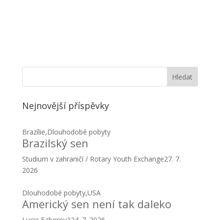
Nejnovější příspěvky
Brazílie
,
Dlouhodobé pobyty
Brazilský sen
Studium v zahraničí / Rotary Youth Exchange
27. 7.
2026
Dlouhodobé pobyty
,
USA
Americký sen není tak daleko
Lucie Faberová
24. 7. 2026
Dlouhodobé pobyty
,
Taiwan
Když se z cizí země stane druhý
domov
Michaela Milnerová
24. 7. 2026