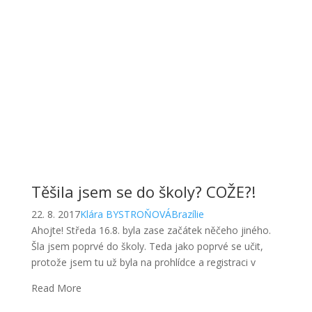
Těšila jsem se do školy? COŽE?!
22. 8. 2017
Klára BYSTROŇOVÁ
Brazílie
Ahojte! Středa 16.8. byla zase začátek něčeho jiného.
Šla jsem poprvé do školy. Teda jako poprvé se učit,
protože jsem tu už byla na prohlídce a registraci v
Read More
7 dní v Brazílii
19. 8. 2017
Klára BYSTROŇOVÁ
Brazílie
Popravdě, zdá se mi to, jako bych tu byla mnohem
delší dobu a zároveň mi přijde, jako bych včera přijela.
Zvykla jsem si na to, jak určitý věcí chodí, ale