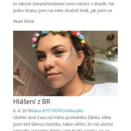
to takové slavení/neslavení osmi měsíců v Brazílii. Na
jednu stranu jsem na sebe strašně hrdá, jak jsem se
Read More
Hlášení z BR
6. 4. 2018
Klára BYSTROŇOVÁ
Brazílie
Uběhlo dost času od mého posledního článku. Měla
jsem teď šílenou honičku, takže věřím, že mě všichni
omluvíte. V tomhle článku vám hezky popíšu, co se