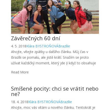
Závěrečných 60 dní
4. 5. 2018
Klára BYSTROŇOVÁ
Brazílie
Ahojte, vítejte zpátky u dalšího článku. Můj čas v
Brazílii se pomalu, ale jistě krátí. Snažím se proto
užívat každičký moment, který jde (i když to obsahuje
Read More
Smíšené pocity: chci se vrátit nebo
ne?
18. 4. 2018
Klára BYSTROŇOVÁ
Brazílie
Ahojte, moc vás vítám u nového článku. Tentokrát je