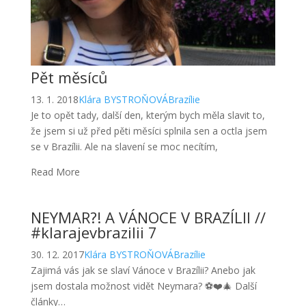
Pět měsíců
13. 1. 2018
Klára BYSTROŇOVÁ
Brazílie
Je to opět tady, další den, kterým bych měla slavit to,
že jsem si už před pěti měsíci splnila sen a octla jsem
se v Brazílii. Ale na slavení se moc necítím,
Read More
NEYMAR?! A VÁNOCE V BRAZÍLII //
#klarajevbrazilii 7
30. 12. 2017
Klára BYSTROŇOVÁ
Brazílie
Zajimá vás jak se slaví Vánoce v Brazílii? Anebo jak
jsem dostala možnost vidět Neymara? ⚽️❤️🎄 Další
články…