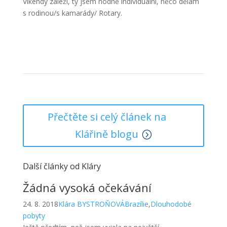
Víkendy záleží, ty jsem hodně individuální, něco dělám
s rodinou/s kamarády/ Rotary.
Přečtěte si celý článek na
Klářině blogu
Další články od Kláry
Žádná vysoká očekávání
24. 8. 2018
Klára BYSTROŇOVÁ
Brazílie
,
Dlouhodobé
pobyty