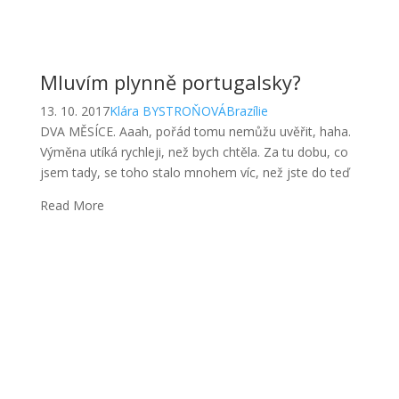
Mluvím plynně portugalsky?
13. 10. 2017
Klára BYSTROŇOVÁ
Brazílie
DVA MĚSÍCE. Aaah, pořád tomu nemůžu uvěřit, haha.
Výměna utíká rychleji, než bych chtěla. Za tu dobu, co
jsem tady, se toho stalo mnohem víc, než jste do teď
Read More