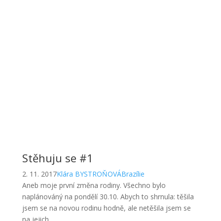
Stěhuju se #1
2. 11. 2017
Klára BYSTROŇOVÁ
Brazílie
Aneb moje první změna rodiny. Všechno bylo
naplánováný na pondělí 30.10. Abych to shrnula: těšila
jsem se na novou rodinu hodně, ale netěšila jsem se
na jejich