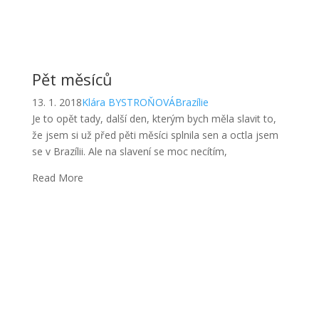
Pět měsíců
13. 1. 2018
Klára BYSTROŇOVÁ
Brazílie
Je to opět tady, další den, kterým bych měla slavit to,
že jsem si už před pěti měsíci splnila sen a octla jsem
se v Brazílii. Ale na slavení se moc necítím,
Read More