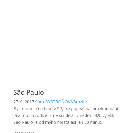
São Paulo
27. 9. 2017
Klára BYSTROŇOVÁ
Brazílie
Byl to můj třetí time v SP, ale poprvé na ‚prozkoumání‘.
Já a moji h-rodiče jsme si udělali v neděli 24.9. výletík.
São Paulo je od mýho města asi jen 30 minut.