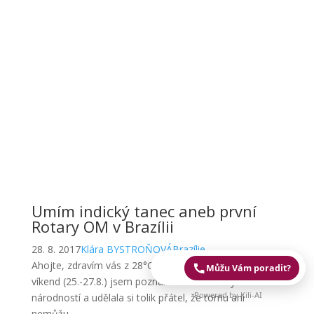
Umím indický tanec aneb první
Rotary OM v Brazílii
28. 8. 2017
Klára BYSTROŇOVÁ
Brazílie
Ahojte, zdravím vás z 28°C brazilské zimy! Tento
Můžu Vám poradit?
víkend (25.-27.8.) jsem poznala tolik lidi různých
Powered by Kili-AI
národností a udělala si tolik přátel, že tomu ani
nemůžu