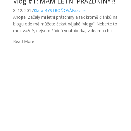
Vlog #1: MÁM LETNÍ PRÁZDNINY?!
8. 12. 2017
Klára BYSTROŇOVÁ
Brazílie
Ahojte! Začaly mi letní prázdniny a tak kromě článků na
blogu ode mě můžete čekat nějaké “vlogy”. Neberte to
moc vážně, nejsem žádná youtuberka, videama chci
Read More