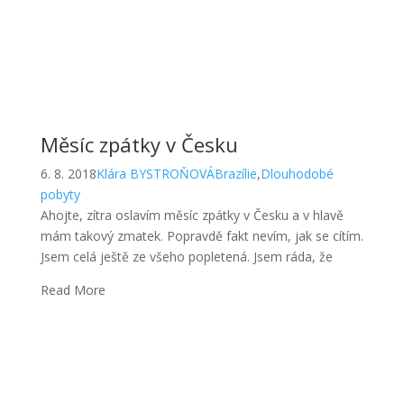
Měsíc zpátky v Česku
6. 8. 2018
Klára BYSTROŇOVÁ
Brazílie
,
Dlouhodobé
pobyty
Ahojte, zítra oslavím měsíc zpátky v Česku a v hlavě
mám takový zmatek. Popravdě fakt nevím, jak se cítím.
Jsem celá ještě ze všeho popletená. Jsem ráda, že
Read More