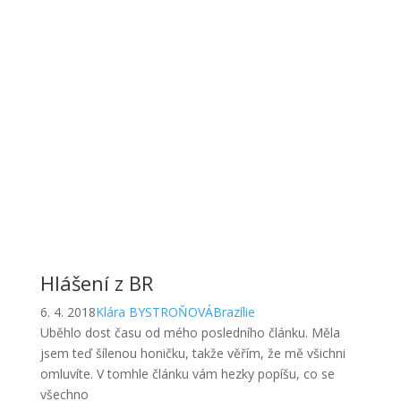
Hlášení z BR
6. 4. 2018
Klára BYSTROŇOVÁ
Brazílie
Uběhlo dost času od mého posledního článku. Měla
jsem teď šílenou honičku, takže věřím, že mě všichni
omluvíte. V tomhle článku vám hezky popíšu, co se
všechno