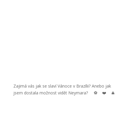
Zajimá vás jak se slaví Vánoce v Brazílii? Anebo jak
jsem dostala možnost vidět Neymara?
⚽️
❤️
🎄