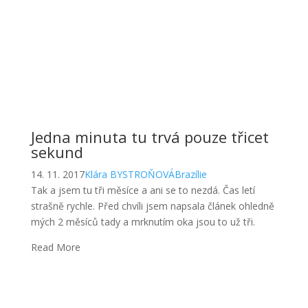
Jedna minuta tu trvá pouze třicet
sekund
14. 11. 2017
Klára BYSTROŇOVÁ
Brazílie
Tak a jsem tu tři měsíce a ani se to nezdá. Čas letí
strašně rychle. Před chvíli jsem napsala článek ohledně
mých 2 měsíců tady a mrknutím oka jsou to už tři.
Read More