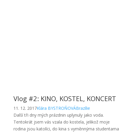
Vlog #2: KINO, KOSTEL, KONCERT
11. 12. 2017
Klára BYSTROŇOVÁ
Brazílie
Další tři dny mých prázdnin uplynuly jako voda.
Tentokrát jsem vás vzala do kostela, jelikož moje
rodina jsou katolíci, do kina s vyměnnýma studentama