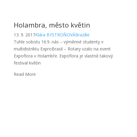
Holambra, město květin
13. 9. 2017
Klára BYSTROŇOVÁ
Brazílie
Tuhle sobotu 16.9. nás – výměnné studenty v
multidistriktu ExproBrasil – Rotary vzalo na event
Expoflora v Holambře. Expoflora je vlastně takový
festival květin
Read More