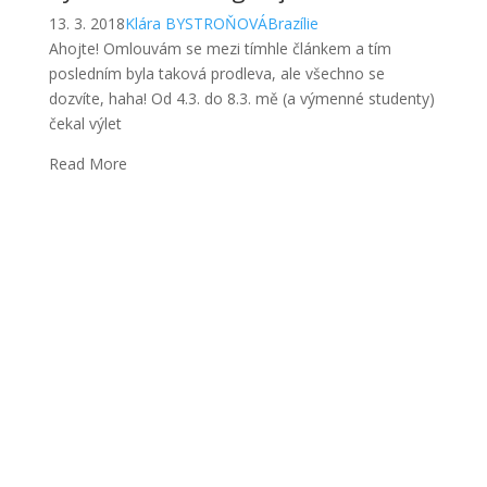
13. 3. 2018
Klára BYSTROŇOVÁ
Brazílie
Ahojte! Omlouvám se mezi tímhle článkem a tím
posledním byla taková prodleva, ale všechno se
dozvíte, haha! Od 4.3. do 8.3. mě (a výmenné studenty)
čekal výlet
Read More