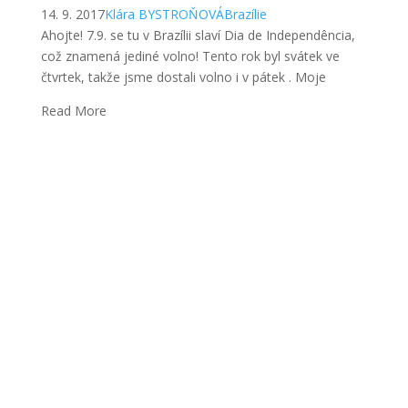
14. 9. 2017
Klára BYSTROŇOVÁ
Brazílie
Ahojte! 7.9. se tu v Brazílii slaví Dia de Independência,
což znamená jediné volno! Tento rok byl svátek ve
čtvrtek, takže jsme dostali volno i v pátek . Moje
Read More