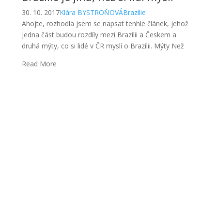
30. 10. 2017
Klára BYSTROŇOVÁ
Brazílie
Ahojte, rozhodla jsem se napsat tenhle článek, jehož
jedna část budou rozdíly mezi Brazílii a Českem a
druhá mýty, co si lidé v ČR myslí o Brazílii. Mýty Než
Read More