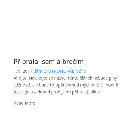
Přibrala jsem a brečím
1. 9. 2017
Klára BYSTROŇOVÁ
Brazílie
Ahojte! Nelekejte se názvu, tento článek nebude plný
stížností, ale bude to opět shrnutí mých dnů (+ hodně
fotek jídla – důvod proč jsem přibrala), aktivit
Read More