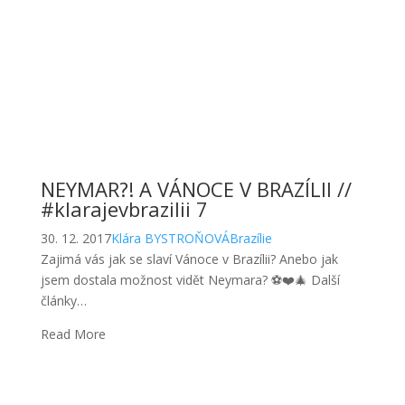
NEYMAR?! A VÁNOCE V BRAZÍLII //
#klarajevbrazilii 7
30. 12. 2017
Klára BYSTROŇOVÁ
Brazílie
Zajimá vás jak se slaví Vánoce v Brazílii? Anebo jak
jsem dostala možnost vidět Neymara? ⚽️❤️🎄 Další
články…
Read More